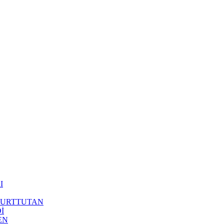
I
 YURTTUTAN
İ
EN