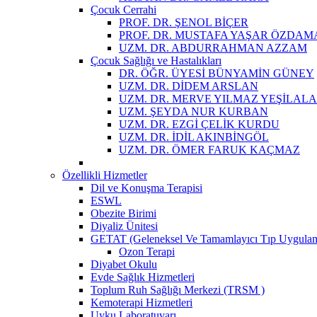
Çocuk Cerrahi
PROF. DR. ŞENOL BİÇER
PROF. DR. MUSTAFA YAŞAR ÖZDAM
UZM. DR. ABDURRAHMAN AZZAM
Çocuk Sağlığı ve Hastalıkları
DR. ÖĞR. ÜYESİ BÜNYAMİN GÜNEY
UZM. DR. DİDEM ARSLAN
UZM. DR. MERVE YILMAZ YEŞİLAL
UZM. ŞEYDA NUR KURBAN
UZM. DR. EZGİ ÇELİK KURDU
UZM. DR. İDİL AKINBİNGÖL
UZM. DR. ÖMER FARUK KAÇMAZ
Özellikli Hizmetler
Dil ve Konuşma Terapisi
ESWL
Obezite Birimi
Diyaliz Ünitesi
GETAT (Geleneksel Ve Tamamlayıcı Tıp Uygula
Ozon Terapi
Diyabet Okulu
Evde Sağlık Hizmetleri
Toplum Ruh Sağlığı Merkezi (TRSM )
Kemoterapi Hizmetleri
Uyku Laboratuvarı