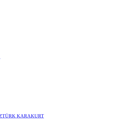
R
MEZTÜRK KARAKURT