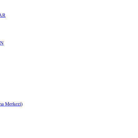
AR
AN
ma Merkezi)