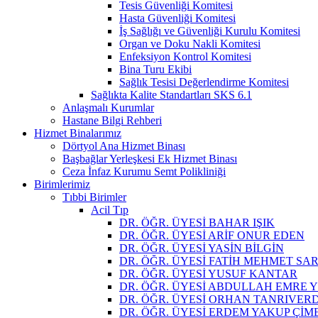
Tesis Güvenliği Komitesi
Hasta Güvenliği Komitesi
İş Sağlığı ve Güvenliği Kurulu Komitesi
Organ ve Doku Nakli Komitesi
Enfeksiyon Kontrol Komitesi
Bina Turu Ekibi
Sağlık Tesisi Değerlendirme Komitesi
Sağlıkta Kalite Standartları SKS 6.1
Anlaşmalı Kurumlar
Hastane Bilgi Rehberi
Hizmet Binalarımız
Dörtyol Ana Hizmet Binası
Başbağlar Yerleşkesi Ek Hizmet Binası
Ceza İnfaz Kurumu Semt Polikliniği
Birimlerimiz
Tıbbi Birimler
Acil Tıp
DR. ÖĞR. ÜYESİ BAHAR IŞIK
DR. ÖĞR. ÜYESİ ARİF ONUR EDEN
DR. ÖĞR. ÜYESİ YASİN BİLGİN
DR. ÖĞR. ÜYESİ FATİH MEHMET SAR
DR. ÖĞR. ÜYESİ YUSUF KANTAR
DR. ÖĞR. ÜYESİ ABDULLAH EMRE
DR. ÖĞR. ÜYESİ ORHAN TANRIVERD
DR. ÖĞR. ÜYESİ ERDEM YAKUP ÇİM