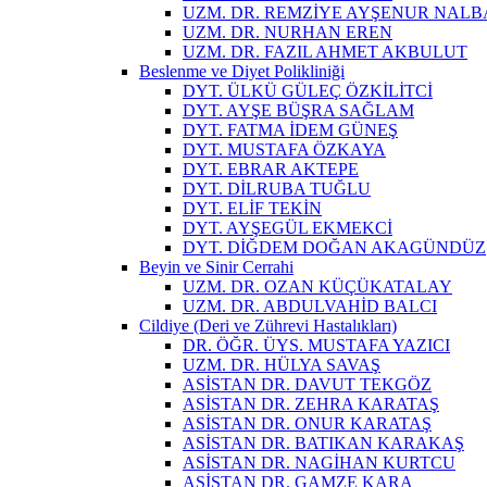
UZM. DR. REMZİYE AYŞENUR NAL
UZM. DR. NURHAN EREN
UZM. DR. FAZIL AHMET AKBULUT
Beslenme ve Diyet Polikliniği
DYT. ÜLKÜ GÜLEÇ ÖZKİLİTCİ
DYT. AYŞE BÜŞRA SAĞLAM
DYT. FATMA İDEM GÜNEŞ
DYT. MUSTAFA ÖZKAYA
DYT. EBRAR AKTEPE
DYT. DİLRUBA TUĞLU
DYT. ELİF TEKİN
DYT. AYŞEGÜL EKMEKCİ
DYT. DİĞDEM DOĞAN AKAGÜNDÜZ
Beyin ve Sinir Cerrahi
UZM. DR. OZAN KÜÇÜKATALAY
UZM. DR. ABDULVAHİD BALCI
Cildiye (Deri ve Zührevi Hastalıkları)
DR. ÖĞR. ÜYS. MUSTAFA YAZICI
UZM. DR. HÜLYA SAVAŞ
ASİSTAN DR. DAVUT TEKGÖZ
ASİSTAN DR. ZEHRA KARATAŞ
ASİSTAN DR. ONUR KARATAŞ
ASİSTAN DR. BATIKAN KARAKAŞ
ASİSTAN DR. NAGİHAN KURTCU
ASİSTAN DR. GAMZE KARA