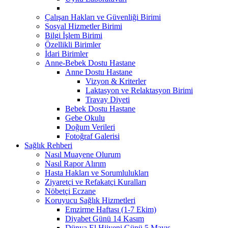
Çalışan Hakları ve Güvenliği Birimi
Sosyal Hizmetler Birimi
Bilgi İşlem Birimi
Özellikli Birimler
İdari Birimler
Anne-Bebek Dostu Hastane
Anne Dostu Hastane
Vizyon & Kriterler
Laktasyon ve Relaktasyon Birimi
Travay Diyeti
Bebek Dostu Hastane
Gebe Okulu
Doğum Verileri
Fotoğraf Galerisi
Sağlık Rehberi
Nasıl Muayene Olurum
Nasıl Rapor Alırım
Hasta Hakları ve Sorumlulukları
Ziyaretçi ve Refakatçi Kuralları
Nöbetçi Eczane
Koruyucu Sağlık Hizmetleri
Emzirme Haftası (1-7 Ekim)
Diyabet Günü 14 Kasım
Dünya El Hijyeni Günü 5 Mayıs