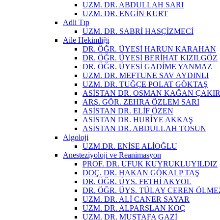
UZM. DR. ABDULLAH SARI
UZM. DR. ENGİN KURT
Adli Tıp
UZM. DR. SABRİ HASÇİZMECİ
Aile Hekimliği
DR. ÖĞR. ÜYESİ HARUN KARAHAN
DR. ÖĞR. ÜYESİ BERİHAT KIZILGÖZ
DR. ÖĞR. ÜYESİ GADİME YANMAZ
UZM. DR. MEFTUNE SAV AYDINLI
UZM. DR. TUĞÇE POLAT GÖKTAŞ
ASİSTAN DR. OSMAN KAĞAN ÇAKI
ARŞ. GÖR. ZEHRA ÖZLEM SARI
ASİSTAN DR. ELİF ÖZEN
ASİSTAN DR. HURİYE AKKAŞ
ASİSTAN DR. ABDULLAH TOSUN
Algoloji
UZM.DR. ENİSE ALİOĞLU
Anesteziyoloji ve Reanimasyon
PROF. DR. UFUK KUYRUKLUYILDIZ
DOÇ. DR. HAKAN GÖKALP TAŞ
DR. ÖĞR. ÜYS. FETHİ AKYOL
DR. ÖĞR. ÜYS. TÜLAY CEREN ÖL
UZM. DR. ALİ CANER SAYAR
UZM. DR. ALPARSLAN KOÇ
UZM. DR. MUSTAFA GAZİ