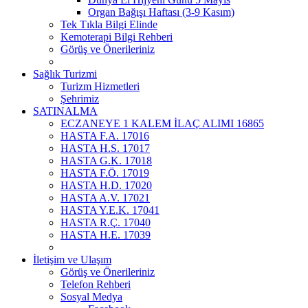
Organ Bağışı Haftası (3-9 Kasım)
Tek Tıkla Bilgi Elinde
Kemoterapi Bilgi Rehberi
Görüş ve Önerileriniz
Sağlık Turizmi
Turizm Hizmetleri
Şehrimiz
SATINALMA
ECZANEYE 1 KALEM İLAÇ ALIMI 16865
HASTA F.A. 17016
HASTA H.S. 17017
HASTA G.K. 17018
HASTA F.Ö. 17019
HASTA H.D. 17020
HASTA A.V. 17021
HASTA Y.E.K. 17041
HASTA R.Ç. 17040
HASTA H.E. 17039
İletişim ve Ulaşım
Görüş ve Önerileriniz
Telefon Rehberi
Sosyal Medya