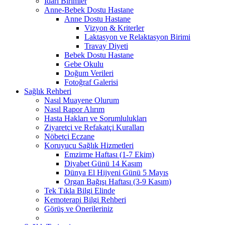
İdari Birimler
Anne-Bebek Dostu Hastane
Anne Dostu Hastane
Vizyon & Kriterler
Laktasyon ve Relaktasyon Birimi
Travay Diyeti
Bebek Dostu Hastane
Gebe Okulu
Doğum Verileri
Fotoğraf Galerisi
Sağlık Rehberi
Nasıl Muayene Olurum
Nasıl Rapor Alırım
Hasta Hakları ve Sorumlulukları
Ziyaretçi ve Refakatçi Kuralları
Nöbetçi Eczane
Koruyucu Sağlık Hizmetleri
Emzirme Haftası (1-7 Ekim)
Diyabet Günü 14 Kasım
Dünya El Hijyeni Günü 5 Mayıs
Organ Bağışı Haftası (3-9 Kasım)
Tek Tıkla Bilgi Elinde
Kemoterapi Bilgi Rehberi
Görüş ve Önerileriniz