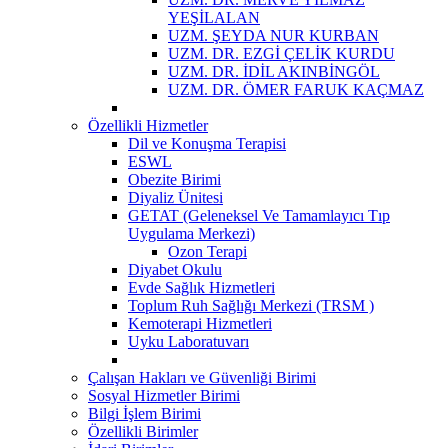
YEŞİLALAN
UZM. ŞEYDA NUR KURBAN
UZM. DR. EZGİ ÇELİK KURDU
UZM. DR. İDİL AKINBİNGÖL
UZM. DR. ÖMER FARUK KAÇMAZ
Özellikli Hizmetler
Dil ve Konuşma Terapisi
ESWL
Obezite Birimi
Diyaliz Ünitesi
GETAT (Geleneksel Ve Tamamlayıcı Tıp
Uygulama Merkezi)
Ozon Terapi
Diyabet Okulu
Evde Sağlık Hizmetleri
Toplum Ruh Sağlığı Merkezi (TRSM )
Kemoterapi Hizmetleri
Uyku Laboratuvarı
Çalışan Hakları ve Güvenliği Birimi
Sosyal Hizmetler Birimi
Bilgi İşlem Birimi
Özellikli Birimler