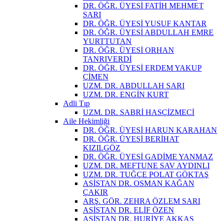
DR. ÖĞR. ÜYESİ FATİH MEHMET
SARI
DR. ÖĞR. ÜYESİ YUSUF KANTAR
DR. ÖĞR. ÜYESİ ABDULLAH EMRE
YURTTUTAN
DR. ÖĞR. ÜYESİ ORHAN
TANRIVERDİ
DR. ÖĞR. ÜYESİ ERDEM YAKUP
ÇİMEN
UZM. DR. ABDULLAH SARI
UZM. DR. ENGİN KURT
Adli Tıp
UZM. DR. SABRİ HASÇİZMECİ
Aile Hekimliği
DR. ÖĞR. ÜYESİ HARUN KARAHAN
DR. ÖĞR. ÜYESİ BERİHAT
KIZILGÖZ
DR. ÖĞR. ÜYESİ GADİME YANMAZ
UZM. DR. MEFTUNE SAV AYDINLI
UZM. DR. TUĞÇE POLAT GÖKTAŞ
ASİSTAN DR. OSMAN KAĞAN
ÇAKIR
ARŞ. GÖR. ZEHRA ÖZLEM SARI
ASİSTAN DR. ELİF ÖZEN
ASİSTAN DR. HURİYE AKKAŞ