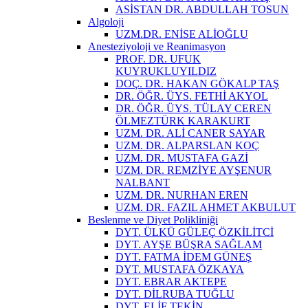
ASİSTAN DR. ABDULLAH TOSUN
Algoloji
UZM.DR. ENİSE ALİOĞLU
Anesteziyoloji ve Reanimasyon
PROF. DR. UFUK
KUYRUKLUYILDIZ
DOÇ. DR. HAKAN GÖKALP TAŞ
DR. ÖĞR. ÜYS. FETHİ AKYOL
DR. ÖĞR. ÜYS. TÜLAY CEREN
ÖLMEZTÜRK KARAKURT
UZM. DR. ALİ CANER SAYAR
UZM. DR. ALPARSLAN KOÇ
UZM. DR. MUSTAFA GAZİ
UZM. DR. REMZİYE AYŞENUR
NALBANT
UZM. DR. NURHAN EREN
UZM. DR. FAZIL AHMET AKBULUT
Beslenme ve Diyet Polikliniği
DYT. ÜLKÜ GÜLEÇ ÖZKİLİTCİ
DYT. AYŞE BÜŞRA SAĞLAM
DYT. FATMA İDEM GÜNEŞ
DYT. MUSTAFA ÖZKAYA
DYT. EBRAR AKTEPE
DYT. DİLRUBA TUĞLU
DYT. ELİF TEKİN