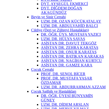
DYT. AYŞEGÜL EKMEKCİ
DYT. DİĞDEM DOĞAN
AKAGÜNDÜZ
Beyin ve Sinir Cerrahi
UZM. DR. OZAN KÜÇÜKATALAY
UZM. DR. ABDULVAHİD BALCI
Cildiye (Deri ve Zührevi Hastalıkları)
DR. ÖĞR. ÜYS. MUSTAFA YAZICI
UZM. DR. HÜLYA SAVAŞ
ASİSTAN DR. DAVUT TEKGÖZ
ASİSTAN DR. ZEHRA KARATAŞ
ASİSTAN DR. ONUR KARATAŞ
ASİSTAN DR. BATIKAN KARAKAŞ
ASİSTAN DR. NAGİHAN KURTCU
ASİSTAN DR. GAMZE KARA
Çocuk Cerrahi
PROF. DR. ŞENOL BİÇER
PROF. DR. MUSTAFA YAŞAR
ÖZDAMAR
UZM. DR. ABDURRAHMAN AZZAM
Çocuk Sağlığı ve Hastalıkları
DR. ÖĞR. ÜYESİ BÜNYAMİN
GÜNEY
UZM. DR. DİDEM ARSLAN
UZM. DR. MERVE YILMAZ