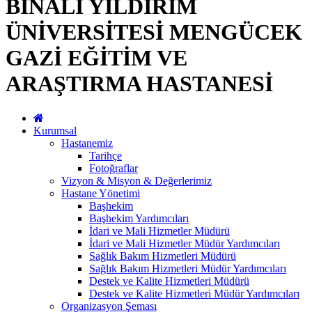
BİNALİ YILDIRIM
ÜNİVERSİTESİ MENGÜCEK
GAZİ EĞİTİM VE
ARAŞTIRMA HASTANESİ
Kurumsal
Hastanemiz
Tarihçe
Fotoğraflar
Vizyon & Misyon & Değerlerimiz
Hastane Yönetimi
Başhekim
Başhekim Yardımcıları
İdari ve Mali Hizmetler Müdürü
İdari ve Mali Hizmetler Müdür Yardımcıları
Sağlık Bakım Hizmetleri Müdürü
Sağlık Bakım Hizmetleri Müdür Yardımcıları
Destek ve Kalite Hizmetleri Müdürü
Destek ve Kalite Hizmetleri Müdür Yardımcıları
Organizasyon Şeması