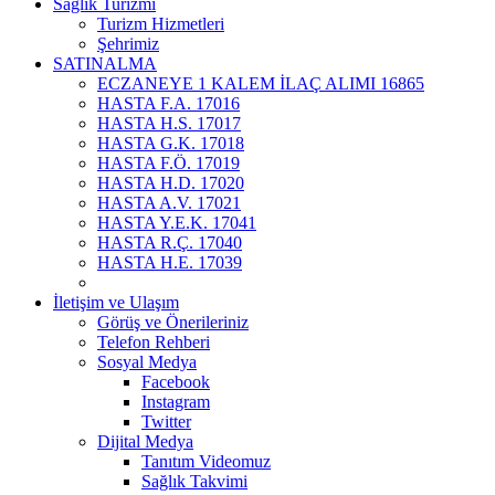
Sağlık Turizmi
Turizm Hizmetleri
Şehrimiz
SATINALMA
ECZANEYE 1 KALEM İLAÇ ALIMI 16865
HASTA F.A. 17016
HASTA H.S. 17017
HASTA G.K. 17018
HASTA F.Ö. 17019
HASTA H.D. 17020
HASTA A.V. 17021
HASTA Y.E.K. 17041
HASTA R.Ç. 17040
HASTA H.E. 17039
İletişim ve Ulaşım
Görüş ve Önerileriniz
Telefon Rehberi
Sosyal Medya
Facebook
Instagram
Twitter
Dijital Medya
Tanıtım Videomuz
Sağlık Takvimi