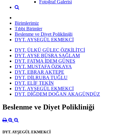
Fotoğraf Galerisi
Birimlerimiz
Tıbbi Birimler
Beslenme ve Diyet Polikliniği
DYT. AYŞEGÜL EKMEKCİ
DYT. ÜLKÜ GÜLEÇ ÖZKİLİTCİ
DYT. AYŞE BÜŞRA SAĞLAM
DYT. FATMA İDEM GÜNEŞ
DYT. MUSTAFA ÖZKAYA
DYT. EBRAR AKTEPE
DYT. DİLRUBA TUĞLU
DYT. ELİF TEKİN
DYT. AYŞEGÜL EKMEKCİ
DYT. DİĞDEM DOĞAN AKAGÜNDÜZ
Beslenme ve Diyet Polikliniği
DYT. AYŞEGÜL EKMEKCİ