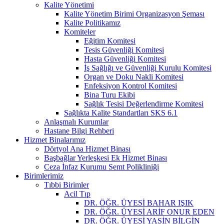
Kalite Yönetimi
Kalite Yönetim Birimi Organizasyon Şeması
Kalite Politikamız
Komiteler
Eğitim Komitesi
Tesis Güvenliği Komitesi
Hasta Güvenliği Komitesi
İş Sağlığı ve Güvenliği Kurulu Komitesi
Organ ve Doku Nakli Komitesi
Enfeksiyon Kontrol Komitesi
Bina Turu Ekibi
Sağlık Tesisi Değerlendirme Komitesi
Sağlıkta Kalite Standartları SKS 6.1
Anlaşmalı Kurumlar
Hastane Bilgi Rehberi
Hizmet Binalarımız
Dörtyol Ana Hizmet Binası
Başbağlar Yerleşkesi Ek Hizmet Binası
Ceza İnfaz Kurumu Semt Polikliniği
Birimlerimiz
Tıbbi Birimler
Acil Tıp
DR. ÖĞR. ÜYESİ BAHAR IŞIK
DR. ÖĞR. ÜYESİ ARİF ONUR EDEN
DR. ÖĞR. ÜYESİ YASİN BİLGİN