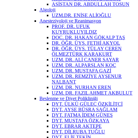
ASİSTAN DR. ABDULLAH TOSUN
Algoloji
UZM.DR. ENİSE ALİOĞLU
Anesteziyoloji ve Reanimasyon
PROF. DR. UFUK
KUYRUKLUYILDIZ
DOÇ. DR. HAKAN GÖKALP TAŞ
DR. ÖĞR. ÜYS. FETHİ AKYOL
DR. ÖĞR. ÜYS. TÜLAY CEREN
ÖLMEZTÜRK KARAKURT
UZM. DR. ALİ CANER SAYAR
UZM. DR. ALPARSLAN KOÇ
UZM. DR. MUSTAFA GAZİ
UZM. DR. REMZİYE AYŞENUR
NALBANT
UZM. DR. NURHAN EREN
UZM. DR. FAZIL AHMET AKBULUT
Beslenme ve Diyet Polikliniği
DYT. ÜLKÜ GÜLEÇ ÖZKİLİTCİ
DYT. AYŞE BÜŞRA SAĞLAM
DYT. FATMA İDEM GÜNEŞ
DYT. MUSTAFA ÖZKAYA
DYT. EBRAR AKTEPE
DYT. DİLRUBA TUĞLU
DYT. ELİF TEKİN