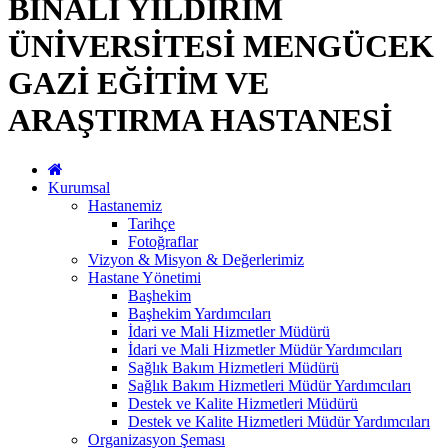
BİNALİ YILDIRIM
ÜNİVERSİTESİ MENGÜCEK
GAZİ EĞİTİM VE
ARAŞTIRMA HASTANESİ
Kurumsal
Hastanemiz
Tarihçe
Fotoğraflar
Vizyon & Misyon & Değerlerimiz
Hastane Yönetimi
Başhekim
Başhekim Yardımcıları
İdari ve Mali Hizmetler Müdürü
İdari ve Mali Hizmetler Müdür Yardımcıları
Sağlık Bakım Hizmetleri Müdürü
Sağlık Bakım Hizmetleri Müdür Yardımcıları
Destek ve Kalite Hizmetleri Müdürü
Destek ve Kalite Hizmetleri Müdür Yardımcıları
Organizasyon Şeması