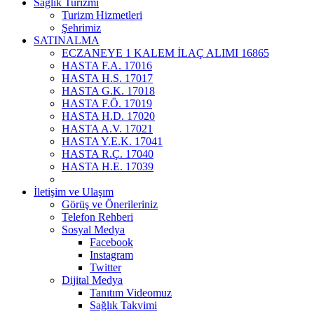
Sağlık Turizmi
Turizm Hizmetleri
Şehrimiz
SATINALMA
ECZANEYE 1 KALEM İLAÇ ALIMI 16865
HASTA F.A. 17016
HASTA H.S. 17017
HASTA G.K. 17018
HASTA F.Ö. 17019
HASTA H.D. 17020
HASTA A.V. 17021
HASTA Y.E.K. 17041
HASTA R.Ç. 17040
HASTA H.E. 17039
İletişim ve Ulaşım
Görüş ve Önerileriniz
Telefon Rehberi
Sosyal Medya
Facebook
Instagram
Twitter
Dijital Medya
Tanıtım Videomuz
Sağlık Takvimi