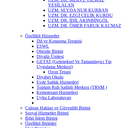
YEŞİLALAN
UZM. ŞEYDA NUR KURBAN
UZM. DR. EZGİ ÇELİK KURDU
UZM. DR. İDİL AKINBİNGÖL
UZM. DR. ÖMER FARUK KAÇMAZ
Özellikli Hizmetler
Dil ve Konuşma Terapisi
ESWL
Obezite Birimi
Diyaliz Ünitesi
GETAT (Geleneksel Ve Tamamlayıcı Tıp
Uygulama Merkezi)
Ozon Terapi
Diyabet Okulu
Evde Sağlık Hizmetleri
Toplum Ruh Sağlığı Merkezi (TRSM )
Kemoterapi Hizmetleri
Uyku Laboratuvarı
Çalışan Hakları ve Güvenliği Birimi
Sosyal Hizmetler Birimi
Bilgi İşlem Birimi
Özellikli Birimler