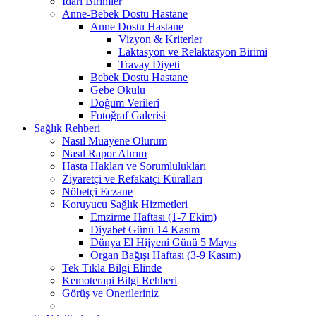
İdari Birimler
Anne-Bebek Dostu Hastane
Anne Dostu Hastane
Vizyon & Kriterler
Laktasyon ve Relaktasyon Birimi
Travay Diyeti
Bebek Dostu Hastane
Gebe Okulu
Doğum Verileri
Fotoğraf Galerisi
Sağlık Rehberi
Nasıl Muayene Olurum
Nasıl Rapor Alırım
Hasta Hakları ve Sorumlulukları
Ziyaretçi ve Refakatçi Kuralları
Nöbetçi Eczane
Koruyucu Sağlık Hizmetleri
Emzirme Haftası (1-7 Ekim)
Diyabet Günü 14 Kasım
Dünya El Hijyeni Günü 5 Mayıs
Organ Bağışı Haftası (3-9 Kasım)
Tek Tıkla Bilgi Elinde
Kemoterapi Bilgi Rehberi
Görüş ve Önerileriniz