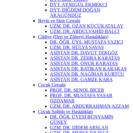
DYT. AYŞEGÜL EKMEKCİ
DYT. DİĞDEM DOĞAN
AKAGÜNDÜZ
Beyin ve Sinir Cerrahi
UZM. DR. OZAN KÜÇÜKATALAY
UZM. DR. ABDULVAHİD BALCI
Cildiye (Deri ve Zührevi Hastalıkları)
DR. ÖĞR. ÜYS. MUSTAFA YAZICI
UZM. DR. HÜLYA SAVAŞ
ASİSTAN DR. DAVUT TEKGÖZ
ASİSTAN DR. ZEHRA KARATAŞ
ASİSTAN DR. ONUR KARATAŞ
ASİSTAN DR. BATIKAN KARAKAŞ
ASİSTAN DR. NAGİHAN KURTCU
ASİSTAN DR. GAMZE KARA
Çocuk Cerrahi
PROF. DR. ŞENOL BİÇER
PROF. DR. MUSTAFA YAŞAR
ÖZDAMAR
UZM. DR. ABDURRAHMAN AZZAM
Çocuk Sağlığı ve Hastalıkları
DR. ÖĞR. ÜYESİ BÜNYAMİN
GÜNEY
UZM. DR. DİDEM ARSLAN
UZM. DR. MERVE YILMAZ