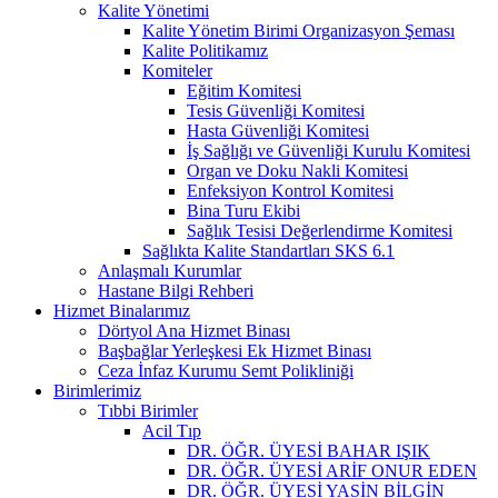
Kalite Yönetimi
Kalite Yönetim Birimi Organizasyon Şeması
Kalite Politikamız
Komiteler
Eğitim Komitesi
Tesis Güvenliği Komitesi
Hasta Güvenliği Komitesi
İş Sağlığı ve Güvenliği Kurulu Komitesi
Organ ve Doku Nakli Komitesi
Enfeksiyon Kontrol Komitesi
Bina Turu Ekibi
Sağlık Tesisi Değerlendirme Komitesi
Sağlıkta Kalite Standartları SKS 6.1
Anlaşmalı Kurumlar
Hastane Bilgi Rehberi
Hizmet Binalarımız
Dörtyol Ana Hizmet Binası
Başbağlar Yerleşkesi Ek Hizmet Binası
Ceza İnfaz Kurumu Semt Polikliniği
Birimlerimiz
Tıbbi Birimler
Acil Tıp
DR. ÖĞR. ÜYESİ BAHAR IŞIK
DR. ÖĞR. ÜYESİ ARİF ONUR EDEN
DR. ÖĞR. ÜYESİ YASİN BİLGİN