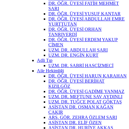
DR. ÖĞR. ÜYESİ FATİH MEHMET
SARI
DR. ÖĞR. ÜYESİ YUSUF KANTAR
DR. ÖĞR. ÜYESİ ABDULLAH EMRE
YURTTUTAN
DR. ÖĞR. ÜYESİ ORHAN
TANRIVERDİ
DR. ÖĞR. ÜYESİ ERDEM YAKUP
ÇİMEN
UZM. DR. ABDULLAH SARI
UZM. DR. ENGİN KURT
Adli Tıp
UZM. DR. SABRİ HASÇİZMECİ
Aile Hekimliği
DR. ÖĞR. ÜYESİ HARUN KARAHAN
DR. ÖĞR. ÜYESİ BERİHAT
KIZILGÖZ
DR. ÖĞR. ÜYESİ GADİME YANMAZ
UZM. DR. MEFTUNE SAV AYDINLI
UZM. DR. TUĞÇE POLAT GÖKTAŞ
ASİSTAN DR. OSMAN KAĞAN
ÇAKIR
ARŞ. GÖR. ZEHRA ÖZLEM SARI
ASİSTAN DR. ELİF ÖZEN
ASİSTAN DR. HURİYE AKKAŞ