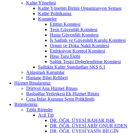
Kalite Yönetimi
Kalite Yönetim Birimi Organizasyon Şeması
Kalite Politikamız
Komiteler
Eğitim Komitesi
Tesis Güvenliği Komitesi
Hasta Güvenliği Komitesi
İş Sağlığı ve Güvenliği Kurulu Komitesi
Organ ve Doku Nakli Komitesi
Enfeksiyon Kontrol Komitesi
Bina Turu Ekibi
Sağlık Tesisi Değerlendirme Komitesi
Sağlıkta Kalite Standartları SKS 6.1
Anlaşmalı Kurumlar
Hastane Bilgi Rehberi
Hizmet Binalarımız
Dörtyol Ana Hizmet Binası
Başbağlar Yerleşkesi Ek Hizmet Binası
Ceza İnfaz Kurumu Semt Polikliniği
Birimlerimiz
Tıbbi Birimler
Acil Tıp
DR. ÖĞR. ÜYESİ BAHAR IŞIK
DR. ÖĞR. ÜYESİ ARİF ONUR EDEN
DR. ÖĞR. ÜYESİ YASİN BİLGİN