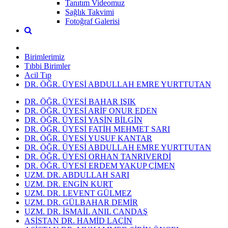
Tanıtım Videomuz
Sağlık Takvimi
Fotoğraf Galerisi
Birimlerimiz
Tıbbi Birimler
Acil Tıp
DR. ÖĞR. ÜYESİ ABDULLAH EMRE YURTTUTAN
DR. ÖĞR. ÜYESİ BAHAR IŞIK
DR. ÖĞR. ÜYESİ ARİF ONUR EDEN
DR. ÖĞR. ÜYESİ YASİN BİLGİN
DR. ÖĞR. ÜYESİ FATİH MEHMET SARI
DR. ÖĞR. ÜYESİ YUSUF KANTAR
DR. ÖĞR. ÜYESİ ABDULLAH EMRE YURTTUTAN
DR. ÖĞR. ÜYESİ ORHAN TANRIVERDİ
DR. ÖĞR. ÜYESİ ERDEM YAKUP ÇİMEN
UZM. DR. ABDULLAH SARI
UZM. DR. ENGİN KURT
UZM. DR. LEVENT GÜLMEZ
UZM. DR. GÜLBAHAR DEMİR
UZM. DR. İSMAİL ANIL CANDAŞ
ASİSTAN DR. HAMİD LAÇİN