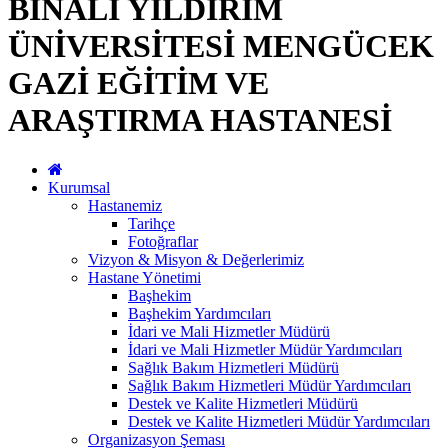
BİNALİ YILDIRIM
ÜNİVERSİTESİ MENGÜCEK
GAZİ EĞİTİM VE
ARAŞTIRMA HASTANESİ
Kurumsal
Hastanemiz
Tarihçe
Fotoğraflar
Vizyon & Misyon & Değerlerimiz
Hastane Yönetimi
Başhekim
Başhekim Yardımcıları
İdari ve Mali Hizmetler Müdürü
İdari ve Mali Hizmetler Müdür Yardımcıları
Sağlık Bakım Hizmetleri Müdürü
Sağlık Bakım Hizmetleri Müdür Yardımcıları
Destek ve Kalite Hizmetleri Müdürü
Destek ve Kalite Hizmetleri Müdür Yardımcıları
Organizasyon Şeması