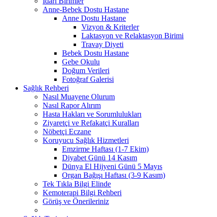
İdari Birimler
Anne-Bebek Dostu Hastane
Anne Dostu Hastane
Vizyon & Kriterler
Laktasyon ve Relaktasyon Birimi
Travay Diyeti
Bebek Dostu Hastane
Gebe Okulu
Doğum Verileri
Fotoğraf Galerisi
Sağlık Rehberi
Nasıl Muayene Olurum
Nasıl Rapor Alırım
Hasta Hakları ve Sorumlulukları
Ziyaretçi ve Refakatçi Kuralları
Nöbetçi Eczane
Koruyucu Sağlık Hizmetleri
Emzirme Haftası (1-7 Ekim)
Diyabet Günü 14 Kasım
Dünya El Hijyeni Günü 5 Mayıs
Organ Bağışı Haftası (3-9 Kasım)
Tek Tıkla Bilgi Elinde
Kemoterapi Bilgi Rehberi
Görüş ve Önerileriniz