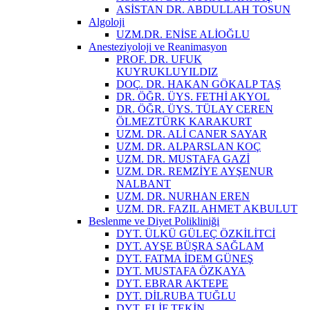
ASİSTAN DR. ABDULLAH TOSUN
Algoloji
UZM.DR. ENİSE ALİOĞLU
Anesteziyoloji ve Reanimasyon
PROF. DR. UFUK
KUYRUKLUYILDIZ
DOÇ. DR. HAKAN GÖKALP TAŞ
DR. ÖĞR. ÜYS. FETHİ AKYOL
DR. ÖĞR. ÜYS. TÜLAY CEREN
ÖLMEZTÜRK KARAKURT
UZM. DR. ALİ CANER SAYAR
UZM. DR. ALPARSLAN KOÇ
UZM. DR. MUSTAFA GAZİ
UZM. DR. REMZİYE AYŞENUR
NALBANT
UZM. DR. NURHAN EREN
UZM. DR. FAZIL AHMET AKBULUT
Beslenme ve Diyet Polikliniği
DYT. ÜLKÜ GÜLEÇ ÖZKİLİTCİ
DYT. AYŞE BÜŞRA SAĞLAM
DYT. FATMA İDEM GÜNEŞ
DYT. MUSTAFA ÖZKAYA
DYT. EBRAR AKTEPE
DYT. DİLRUBA TUĞLU
DYT. ELİF TEKİN