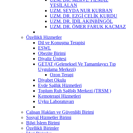
YEŞİLALAN
UZM. ŞEYDA NUR KURBAN
UZM. DR. EZGİ ÇELİK KURDU
UZM. DR. İDİL AKINBİNGÖL
UZM. DR. ÖMER FARUK KAÇMAZ
Özellikli Hizmetler
Dil ve Konuşma Terapisi
ESWL
Obezite Birimi
Diyaliz Ünitesi
GETAT (Geleneksel Ve Tamamlayıcı Tıp
Uygulama Merkezi)
Ozon Terapi
Diyabet Okulu
Evde Sağlık Hizmetleri
Toplum Ruh Sağlığı Merkezi (TRSM )
Kemoterapi Hizmetleri
Uyku Laboratuvarı
Çalışan Hakları ve Güvenliği Birimi
Sosyal Hizmetler Birimi
Bilgi İşlem Birimi
Özellikli Birimler