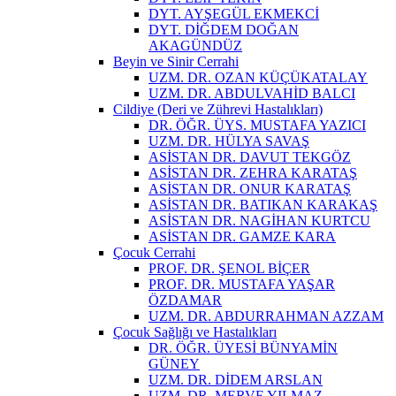
DYT. AYŞEGÜL EKMEKCİ
DYT. DİĞDEM DOĞAN
AKAGÜNDÜZ
Beyin ve Sinir Cerrahi
UZM. DR. OZAN KÜÇÜKATALAY
UZM. DR. ABDULVAHİD BALCI
Cildiye (Deri ve Zührevi Hastalıkları)
DR. ÖĞR. ÜYS. MUSTAFA YAZICI
UZM. DR. HÜLYA SAVAŞ
ASİSTAN DR. DAVUT TEKGÖZ
ASİSTAN DR. ZEHRA KARATAŞ
ASİSTAN DR. ONUR KARATAŞ
ASİSTAN DR. BATIKAN KARAKAŞ
ASİSTAN DR. NAGİHAN KURTCU
ASİSTAN DR. GAMZE KARA
Çocuk Cerrahi
PROF. DR. ŞENOL BİÇER
PROF. DR. MUSTAFA YAŞAR
ÖZDAMAR
UZM. DR. ABDURRAHMAN AZZAM
Çocuk Sağlığı ve Hastalıkları
DR. ÖĞR. ÜYESİ BÜNYAMİN
GÜNEY
UZM. DR. DİDEM ARSLAN
UZM. DR. MERVE YILMAZ