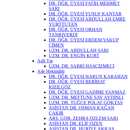
DR. ÖĞR. ÜYESİ FATİH MEHMET
SARI
DR. ÖĞR. ÜYESİ YUSUF KANTAR
DR. ÖĞR. ÜYESİ ABDULLAH EMRE
YURTTUTAN
DR. ÖĞR. ÜYESİ ORHAN
TANRIVERDİ
DR. ÖĞR. ÜYESİ ERDEM YAKUP
ÇİMEN
UZM. DR. ABDULLAH SARI
UZM. DR. ENGİN KURT
Adli Tıp
UZM. DR. SABRİ HASÇİZMECİ
Aile Hekimliği
DR. ÖĞR. ÜYESİ HARUN KARAHAN
DR. ÖĞR. ÜYESİ BERİHAT
KIZILGÖZ
DR. ÖĞR. ÜYESİ GADİME YANMAZ
UZM. DR. MEFTUNE SAV AYDINLI
UZM. DR. TUĞÇE POLAT GÖKTAŞ
ASİSTAN DR. OSMAN KAĞAN
ÇAKIR
ARŞ. GÖR. ZEHRA ÖZLEM SARI
ASİSTAN DR. ELİF ÖZEN
ASİSTAN DR. HURİYE AKKAŞ