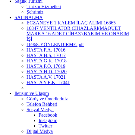
Sağlık Turizmi
Turizm Hizmetleri
Şehrimiz
SATINALMA
ECZANEYE 1 KALEM İLAÇ ALIMI 16865
16847 VENTİLATÖR CİHAZLARI(MAQUET
MARKA 16 ADET CİHAZ) BAKIM VE ONARIM
İŞİ
16968-YÖNLENDİRME.pdf
HASTA F.A. 17016
HASTA H.S. 17017
HASTA G.K. 17018
HASTA F.Ö. 17019
HASTA H.D. 17020
HASTA A.V. 17021
HASTA Y.E.K. 17041
İletişim ve Ulaşım
Görüş ve Önerileriniz
Telefon Rehberi
Sosyal Medya
Facebook
Instagram
Twitter
Dijital Medya