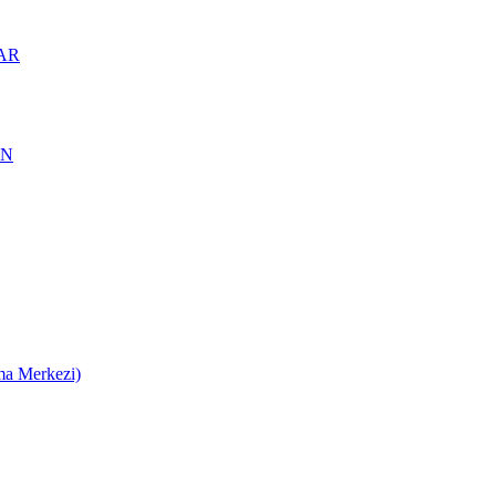
AR
AN
ma Merkezi)