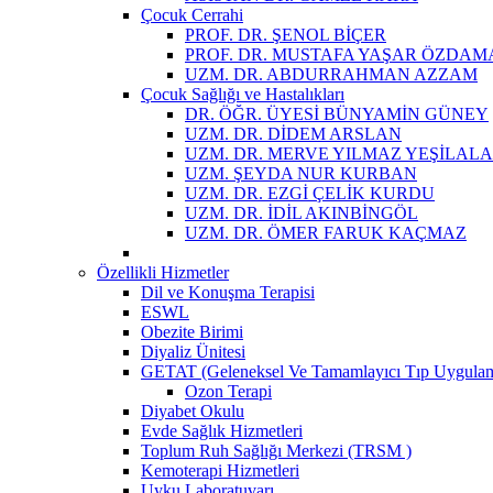
Çocuk Cerrahi
PROF. DR. ŞENOL BİÇER
PROF. DR. MUSTAFA YAŞAR ÖZDAM
UZM. DR. ABDURRAHMAN AZZAM
Çocuk Sağlığı ve Hastalıkları
DR. ÖĞR. ÜYESİ BÜNYAMİN GÜNEY
UZM. DR. DİDEM ARSLAN
UZM. DR. MERVE YILMAZ YEŞİLAL
UZM. ŞEYDA NUR KURBAN
UZM. DR. EZGİ ÇELİK KURDU
UZM. DR. İDİL AKINBİNGÖL
UZM. DR. ÖMER FARUK KAÇMAZ
Özellikli Hizmetler
Dil ve Konuşma Terapisi
ESWL
Obezite Birimi
Diyaliz Ünitesi
GETAT (Geleneksel Ve Tamamlayıcı Tıp Uygula
Ozon Terapi
Diyabet Okulu
Evde Sağlık Hizmetleri
Toplum Ruh Sağlığı Merkezi (TRSM )
Kemoterapi Hizmetleri
Uyku Laboratuvarı