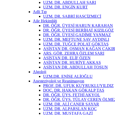
UZM. DR. ABDULLAH SARI
UZM. DR. ENGİN KURT
Adli Tıp
UZM. DR. SABRİ HASÇİZMECİ
Aile Hekimliği
DR. ÖĞR. ÜYESİ HARUN KARAHAN
DR. ÖĞR. ÜYESİ BERİHAT KIZILGÖZ
DR. ÖĞR. ÜYESİ GADİME YANMAZ
UZM. DR. MEFTUNE SAV AYDINLI
UZM. DR. TUĞÇE POLAT GÖKTAŞ
ASİSTAN DR. OSMAN KAĞAN ÇAKI
ARŞ. GÖR. ZEHRA ÖZLEM SARI
ASİSTAN DR. ELİF ÖZEN
ASİSTAN DR. HURİYE AKKAŞ
ASİSTAN DR. ABDULLAH TOSUN
Algoloji
UZM.DR. ENİSE ALİOĞLU
Anesteziyoloji ve Reanimasyon
PROF. DR. UFUK KUYRUKLUYILDIZ
DOÇ. DR. HAKAN GÖKALP TAŞ
DR. ÖĞR. ÜYS. FETHİ AKYOL
DR. ÖĞR. ÜYS. TÜLAY CEREN ÖL
UZM. DR. ALİ CANER SAYAR
UZM. DR. ALPARSLAN KOÇ
UZM. DR. MUSTAFA GAZİ