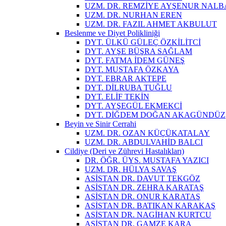
UZM. DR. REMZİYE AYŞENUR NAL
UZM. DR. NURHAN EREN
UZM. DR. FAZIL AHMET AKBULUT
Beslenme ve Diyet Polikliniği
DYT. ÜLKÜ GÜLEÇ ÖZKİLİTCİ
DYT. AYŞE BÜŞRA SAĞLAM
DYT. FATMA İDEM GÜNEŞ
DYT. MUSTAFA ÖZKAYA
DYT. EBRAR AKTEPE
DYT. DİLRUBA TUĞLU
DYT. ELİF TEKİN
DYT. AYŞEGÜL EKMEKCİ
DYT. DİĞDEM DOĞAN AKAGÜNDÜZ
Beyin ve Sinir Cerrahi
UZM. DR. OZAN KÜÇÜKATALAY
UZM. DR. ABDULVAHİD BALCI
Cildiye (Deri ve Zührevi Hastalıkları)
DR. ÖĞR. ÜYS. MUSTAFA YAZICI
UZM. DR. HÜLYA SAVAŞ
ASİSTAN DR. DAVUT TEKGÖZ
ASİSTAN DR. ZEHRA KARATAŞ
ASİSTAN DR. ONUR KARATAŞ
ASİSTAN DR. BATIKAN KARAKAŞ
ASİSTAN DR. NAGİHAN KURTCU
ASİSTAN DR. GAMZE KARA