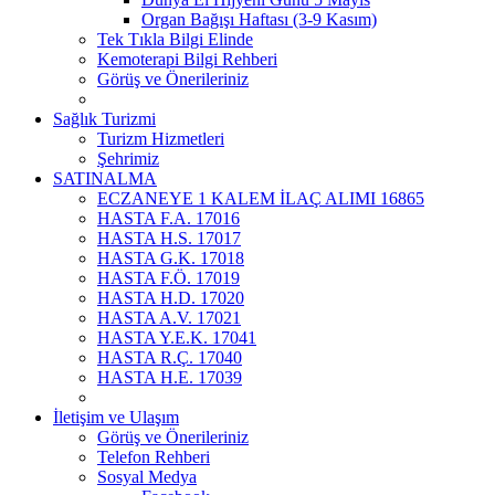
Organ Bağışı Haftası (3-9 Kasım)
Tek Tıkla Bilgi Elinde
Kemoterapi Bilgi Rehberi
Görüş ve Önerileriniz
Sağlık Turizmi
Turizm Hizmetleri
Şehrimiz
SATINALMA
ECZANEYE 1 KALEM İLAÇ ALIMI 16865
HASTA F.A. 17016
HASTA H.S. 17017
HASTA G.K. 17018
HASTA F.Ö. 17019
HASTA H.D. 17020
HASTA A.V. 17021
HASTA Y.E.K. 17041
HASTA R.Ç. 17040
HASTA H.E. 17039
İletişim ve Ulaşım
Görüş ve Önerileriniz
Telefon Rehberi
Sosyal Medya