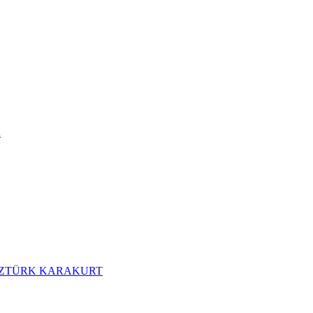
R
MEZTÜRK KARAKURT