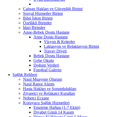
Çalışan Hakları ve Güvenliği Birimi
Sosyal Hizmetler Birimi
Bilgi İşlem Birimi
Özellikli Birimler
İdari Birimler
Anne-Bebek Dostu Hastane
Anne Dostu Hastane
Vizyon & Kriterler
Laktasyon ve Relaktasyon Birimi
Travay Diyeti
Bebek Dostu Hastane
Gebe Okulu
Doğum Verileri
Fotoğraf Galerisi
Sağlık Rehberi
Nasıl Muayene Olurum
Nasıl Rapor Alırım
Hasta Hakları ve Sorumlulukları
Ziyaretçi ve Refakatçi Kuralları
Nöbetçi Eczane
Koruyucu Sağlık Hizmetleri
Emzirme Haftası (1-7 Ekim)
Diyabet Günü 14 Kasım
Dünya El Hijyeni Günü 5 Mayıs