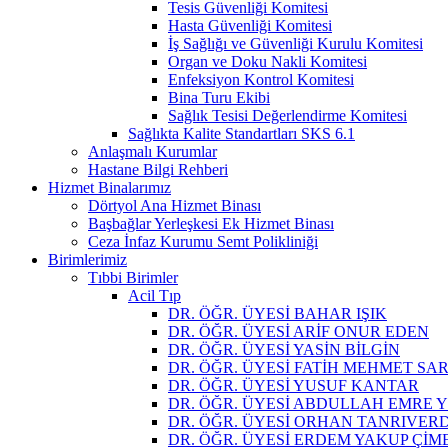
Tesis Güvenliği Komitesi
Hasta Güvenliği Komitesi
İş Sağlığı ve Güvenliği Kurulu Komitesi
Organ ve Doku Nakli Komitesi
Enfeksiyon Kontrol Komitesi
Bina Turu Ekibi
Sağlık Tesisi Değerlendirme Komitesi
Sağlıkta Kalite Standartları SKS 6.1
Anlaşmalı Kurumlar
Hastane Bilgi Rehberi
Hizmet Binalarımız
Dörtyol Ana Hizmet Binası
Başbağlar Yerleşkesi Ek Hizmet Binası
Ceza İnfaz Kurumu Semt Polikliniği
Birimlerimiz
Tıbbi Birimler
Acil Tıp
DR. ÖĞR. ÜYESİ BAHAR IŞIK
DR. ÖĞR. ÜYESİ ARİF ONUR EDEN
DR. ÖĞR. ÜYESİ YASİN BİLGİN
DR. ÖĞR. ÜYESİ FATİH MEHMET SAR
DR. ÖĞR. ÜYESİ YUSUF KANTAR
DR. ÖĞR. ÜYESİ ABDULLAH EMRE
DR. ÖĞR. ÜYESİ ORHAN TANRIVERD
DR. ÖĞR. ÜYESİ ERDEM YAKUP ÇİM