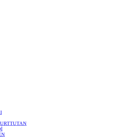
I
 YURTTUTAN
İ
EN