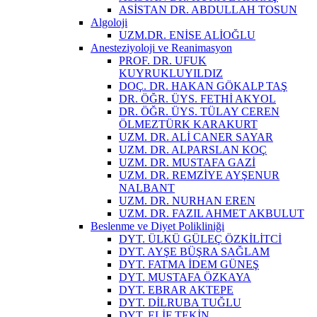
ASİSTAN DR. ABDULLAH TOSUN
Algoloji
UZM.DR. ENİSE ALİOĞLU
Anesteziyoloji ve Reanimasyon
PROF. DR. UFUK
KUYRUKLUYILDIZ
DOÇ. DR. HAKAN GÖKALP TAŞ
DR. ÖĞR. ÜYS. FETHİ AKYOL
DR. ÖĞR. ÜYS. TÜLAY CEREN
ÖLMEZTÜRK KARAKURT
UZM. DR. ALİ CANER SAYAR
UZM. DR. ALPARSLAN KOÇ
UZM. DR. MUSTAFA GAZİ
UZM. DR. REMZİYE AYŞENUR
NALBANT
UZM. DR. NURHAN EREN
UZM. DR. FAZIL AHMET AKBULUT
Beslenme ve Diyet Polikliniği
DYT. ÜLKÜ GÜLEÇ ÖZKİLİTCİ
DYT. AYŞE BÜŞRA SAĞLAM
DYT. FATMA İDEM GÜNEŞ
DYT. MUSTAFA ÖZKAYA
DYT. EBRAR AKTEPE
DYT. DİLRUBA TUĞLU
DYT. ELİF TEKİN