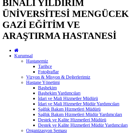
BİNALİ YILDIRIM
ÜNİVERSİTESİ MENGÜCEK
GAZİ EĞİTİM VE
ARAŞTIRMA HASTANESİ
Kurumsal
Hastanemiz
Tarihçe
Fotoğraflar
Vizyon & Misyon & Değerlerimiz
Hastane Yönetimi
Başhekim
Başhekim Yardımcıları
İdari ve Mali Hizmetler Müdürü
İdari ve Mali Hizmetler Müdür Yardımcıları
Sağlık Bakım Hizmetleri Müdürü
Sağlık Bakım Hizmetleri Müdür Yardımcıları
Destek ve Kalite Hizmetleri Müdürü
Destek ve Kalite Hizmetleri Müdür Yardımcıları
Organizasyon Şeması