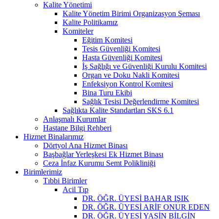
Kalite Yönetimi
Kalite Yönetim Birimi Organizasyon Şeması
Kalite Politikamız
Komiteler
Eğitim Komitesi
Tesis Güvenliği Komitesi
Hasta Güvenliği Komitesi
İş Sağlığı ve Güvenliği Kurulu Komitesi
Organ ve Doku Nakli Komitesi
Enfeksiyon Kontrol Komitesi
Bina Turu Ekibi
Sağlık Tesisi Değerlendirme Komitesi
Sağlıkta Kalite Standartları SKS 6.1
Anlaşmalı Kurumlar
Hastane Bilgi Rehberi
Hizmet Binalarımız
Dörtyol Ana Hizmet Binası
Başbağlar Yerleşkesi Ek Hizmet Binası
Ceza İnfaz Kurumu Semt Polikliniği
Birimlerimiz
Tıbbi Birimler
Acil Tıp
DR. ÖĞR. ÜYESİ BAHAR IŞIK
DR. ÖĞR. ÜYESİ ARİF ONUR EDEN
DR. ÖĞR. ÜYESİ YASİN BİLGİN