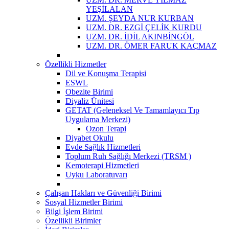
YEŞİLALAN
UZM. ŞEYDA NUR KURBAN
UZM. DR. EZGİ ÇELİK KURDU
UZM. DR. İDİL AKINBİNGÖL
UZM. DR. ÖMER FARUK KAÇMAZ
Özellikli Hizmetler
Dil ve Konuşma Terapisi
ESWL
Obezite Birimi
Diyaliz Ünitesi
GETAT (Geleneksel Ve Tamamlayıcı Tıp
Uygulama Merkezi)
Ozon Terapi
Diyabet Okulu
Evde Sağlık Hizmetleri
Toplum Ruh Sağlığı Merkezi (TRSM )
Kemoterapi Hizmetleri
Uyku Laboratuvarı
Çalışan Hakları ve Güvenliği Birimi
Sosyal Hizmetler Birimi
Bilgi İşlem Birimi
Özellikli Birimler