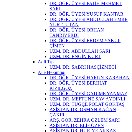
DR. ÖĞR. ÜYESİ FATİH MEHMET
SARI
DR. ÖĞR. ÜYESİ YUSUF KANTAR
DR. ÖĞR. ÜYESİ ABDULLAH EMRE
YURTTUTAN
DR. ÖĞR. ÜYESİ ORHAN
TANRIVERDİ
DR. ÖĞR. ÜYESİ ERDEM YAKUP
ÇİMEN
UZM. DR. ABDULLAH SARI
UZM. DR. ENGİN KURT
Adli Tıp
UZM. DR. SABRİ HASÇİZMECİ
Aile Hekimliği
DR. ÖĞR. ÜYESİ HARUN KARAHAN
DR. ÖĞR. ÜYESİ BERİHAT
KIZILGÖZ
DR. ÖĞR. ÜYESİ GADİME YANMAZ
UZM. DR. MEFTUNE SAV AYDINLI
UZM. DR. TUĞÇE POLAT GÖKTAŞ
ASİSTAN DR. OSMAN KAĞAN
ÇAKIR
ARŞ. GÖR. ZEHRA ÖZLEM SARI
ASİSTAN DR. ELİF ÖZEN
ASİSTAN DR. HURİYE AKKAŞ