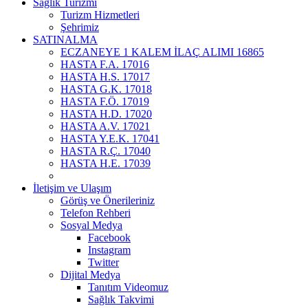
Sağlık Turizmi
Turizm Hizmetleri
Şehrimiz
SATINALMA
ECZANEYE 1 KALEM İLAÇ ALIMI 16865
HASTA F.A. 17016
HASTA H.S. 17017
HASTA G.K. 17018
HASTA F.Ö. 17019
HASTA H.D. 17020
HASTA A.V. 17021
HASTA Y.E.K. 17041
HASTA R.Ç. 17040
HASTA H.E. 17039
İletişim ve Ulaşım
Görüş ve Önerileriniz
Telefon Rehberi
Sosyal Medya
Facebook
Instagram
Twitter
Dijital Medya
Tanıtım Videomuz
Sağlık Takvimi