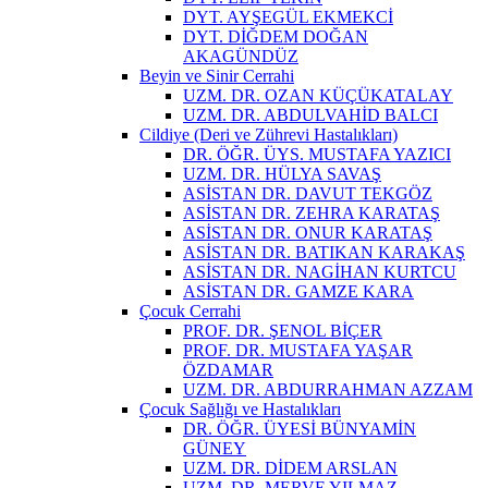
DYT. AYŞEGÜL EKMEKCİ
DYT. DİĞDEM DOĞAN
AKAGÜNDÜZ
Beyin ve Sinir Cerrahi
UZM. DR. OZAN KÜÇÜKATALAY
UZM. DR. ABDULVAHİD BALCI
Cildiye (Deri ve Zührevi Hastalıkları)
DR. ÖĞR. ÜYS. MUSTAFA YAZICI
UZM. DR. HÜLYA SAVAŞ
ASİSTAN DR. DAVUT TEKGÖZ
ASİSTAN DR. ZEHRA KARATAŞ
ASİSTAN DR. ONUR KARATAŞ
ASİSTAN DR. BATIKAN KARAKAŞ
ASİSTAN DR. NAGİHAN KURTCU
ASİSTAN DR. GAMZE KARA
Çocuk Cerrahi
PROF. DR. ŞENOL BİÇER
PROF. DR. MUSTAFA YAŞAR
ÖZDAMAR
UZM. DR. ABDURRAHMAN AZZAM
Çocuk Sağlığı ve Hastalıkları
DR. ÖĞR. ÜYESİ BÜNYAMİN
GÜNEY
UZM. DR. DİDEM ARSLAN
UZM. DR. MERVE YILMAZ