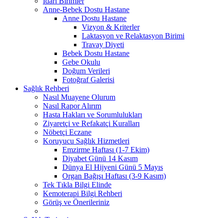
İdari Birimler
Anne-Bebek Dostu Hastane
Anne Dostu Hastane
Vizyon & Kriterler
Laktasyon ve Relaktasyon Birimi
Travay Diyeti
Bebek Dostu Hastane
Gebe Okulu
Doğum Verileri
Fotoğraf Galerisi
Sağlık Rehberi
Nasıl Muayene Olurum
Nasıl Rapor Alırım
Hasta Hakları ve Sorumlulukları
Ziyaretçi ve Refakatçi Kuralları
Nöbetçi Eczane
Koruyucu Sağlık Hizmetleri
Emzirme Haftası (1-7 Ekim)
Diyabet Günü 14 Kasım
Dünya El Hijyeni Günü 5 Mayıs
Organ Bağışı Haftası (3-9 Kasım)
Tek Tıkla Bilgi Elinde
Kemoterapi Bilgi Rehberi
Görüş ve Önerileriniz