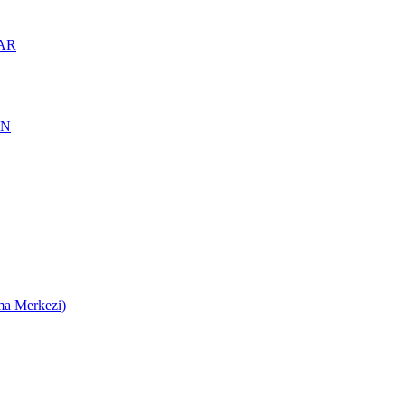
AR
AN
ma Merkezi)