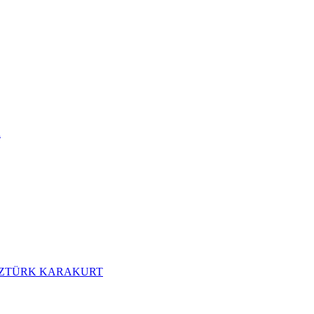
R
MEZTÜRK KARAKURT