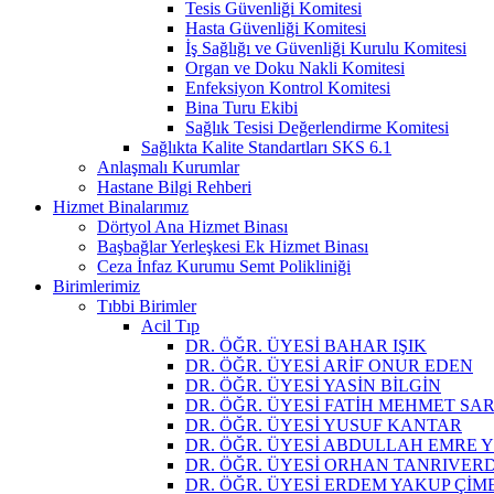
Tesis Güvenliği Komitesi
Hasta Güvenliği Komitesi
İş Sağlığı ve Güvenliği Kurulu Komitesi
Organ ve Doku Nakli Komitesi
Enfeksiyon Kontrol Komitesi
Bina Turu Ekibi
Sağlık Tesisi Değerlendirme Komitesi
Sağlıkta Kalite Standartları SKS 6.1
Anlaşmalı Kurumlar
Hastane Bilgi Rehberi
Hizmet Binalarımız
Dörtyol Ana Hizmet Binası
Başbağlar Yerleşkesi Ek Hizmet Binası
Ceza İnfaz Kurumu Semt Polikliniği
Birimlerimiz
Tıbbi Birimler
Acil Tıp
DR. ÖĞR. ÜYESİ BAHAR IŞIK
DR. ÖĞR. ÜYESİ ARİF ONUR EDEN
DR. ÖĞR. ÜYESİ YASİN BİLGİN
DR. ÖĞR. ÜYESİ FATİH MEHMET SAR
DR. ÖĞR. ÜYESİ YUSUF KANTAR
DR. ÖĞR. ÜYESİ ABDULLAH EMRE
DR. ÖĞR. ÜYESİ ORHAN TANRIVERD
DR. ÖĞR. ÜYESİ ERDEM YAKUP ÇİM