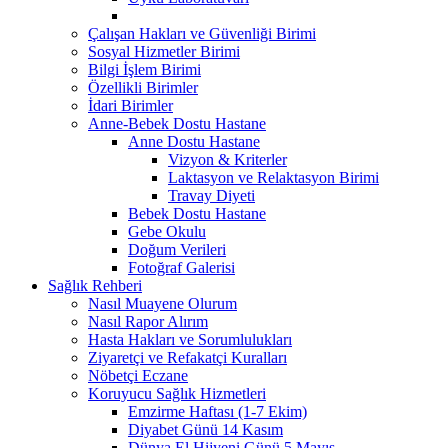
Çalışan Hakları ve Güvenliği Birimi
Sosyal Hizmetler Birimi
Bilgi İşlem Birimi
Özellikli Birimler
İdari Birimler
Anne-Bebek Dostu Hastane
Anne Dostu Hastane
Vizyon & Kriterler
Laktasyon ve Relaktasyon Birimi
Travay Diyeti
Bebek Dostu Hastane
Gebe Okulu
Doğum Verileri
Fotoğraf Galerisi
Sağlık Rehberi
Nasıl Muayene Olurum
Nasıl Rapor Alırım
Hasta Hakları ve Sorumlulukları
Ziyaretçi ve Refakatçi Kuralları
Nöbetçi Eczane
Koruyucu Sağlık Hizmetleri
Emzirme Haftası (1-7 Ekim)
Diyabet Günü 14 Kasım
Dünya El Hijyeni Günü 5 Mayıs