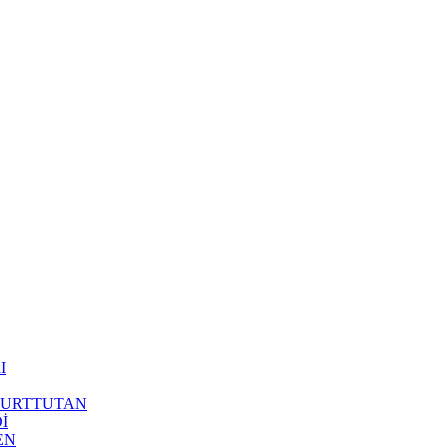
I
 YURTTUTAN
İ
EN