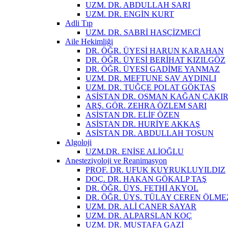
UZM. DR. ABDULLAH SARI
UZM. DR. ENGİN KURT
Adli Tıp
UZM. DR. SABRİ HASÇİZMECİ
Aile Hekimliği
DR. ÖĞR. ÜYESİ HARUN KARAHAN
DR. ÖĞR. ÜYESİ BERİHAT KIZILGÖZ
DR. ÖĞR. ÜYESİ GADİME YANMAZ
UZM. DR. MEFTUNE SAV AYDINLI
UZM. DR. TUĞÇE POLAT GÖKTAŞ
ASİSTAN DR. OSMAN KAĞAN ÇAKI
ARŞ. GÖR. ZEHRA ÖZLEM SARI
ASİSTAN DR. ELİF ÖZEN
ASİSTAN DR. HURİYE AKKAŞ
ASİSTAN DR. ABDULLAH TOSUN
Algoloji
UZM.DR. ENİSE ALİOĞLU
Anesteziyoloji ve Reanimasyon
PROF. DR. UFUK KUYRUKLUYILDIZ
DOÇ. DR. HAKAN GÖKALP TAŞ
DR. ÖĞR. ÜYS. FETHİ AKYOL
DR. ÖĞR. ÜYS. TÜLAY CEREN ÖL
UZM. DR. ALİ CANER SAYAR
UZM. DR. ALPARSLAN KOÇ
UZM. DR. MUSTAFA GAZİ