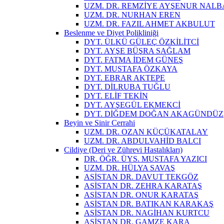
UZM. DR. REMZİYE AYŞENUR NAL
UZM. DR. NURHAN EREN
UZM. DR. FAZIL AHMET AKBULUT
Beslenme ve Diyet Polikliniği
DYT. ÜLKÜ GÜLEÇ ÖZKİLİTCİ
DYT. AYŞE BÜŞRA SAĞLAM
DYT. FATMA İDEM GÜNEŞ
DYT. MUSTAFA ÖZKAYA
DYT. EBRAR AKTEPE
DYT. DİLRUBA TUĞLU
DYT. ELİF TEKİN
DYT. AYŞEGÜL EKMEKCİ
DYT. DİĞDEM DOĞAN AKAGÜNDÜZ
Beyin ve Sinir Cerrahi
UZM. DR. OZAN KÜÇÜKATALAY
UZM. DR. ABDULVAHİD BALCI
Cildiye (Deri ve Zührevi Hastalıkları)
DR. ÖĞR. ÜYS. MUSTAFA YAZICI
UZM. DR. HÜLYA SAVAŞ
ASİSTAN DR. DAVUT TEKGÖZ
ASİSTAN DR. ZEHRA KARATAŞ
ASİSTAN DR. ONUR KARATAŞ
ASİSTAN DR. BATIKAN KARAKAŞ
ASİSTAN DR. NAGİHAN KURTCU
ASİSTAN DR. GAMZE KARA