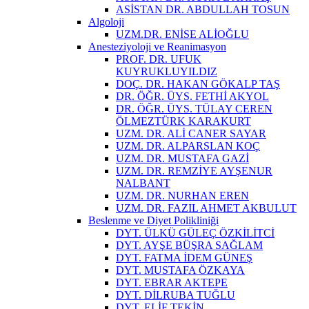
ASİSTAN DR. ABDULLAH TOSUN
Algoloji
UZM.DR. ENİSE ALİOĞLU
Anesteziyoloji ve Reanimasyon
PROF. DR. UFUK
KUYRUKLUYILDIZ
DOÇ. DR. HAKAN GÖKALP TAŞ
DR. ÖĞR. ÜYS. FETHİ AKYOL
DR. ÖĞR. ÜYS. TÜLAY CEREN
ÖLMEZTÜRK KARAKURT
UZM. DR. ALİ CANER SAYAR
UZM. DR. ALPARSLAN KOÇ
UZM. DR. MUSTAFA GAZİ
UZM. DR. REMZİYE AYŞENUR
NALBANT
UZM. DR. NURHAN EREN
UZM. DR. FAZIL AHMET AKBULUT
Beslenme ve Diyet Polikliniği
DYT. ÜLKÜ GÜLEÇ ÖZKİLİTCİ
DYT. AYŞE BÜŞRA SAĞLAM
DYT. FATMA İDEM GÜNEŞ
DYT. MUSTAFA ÖZKAYA
DYT. EBRAR AKTEPE
DYT. DİLRUBA TUĞLU
DYT. ELİF TEKİN