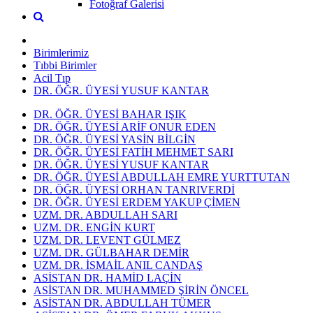
Fotoğraf Galerisi
Birimlerimiz
Tıbbi Birimler
Acil Tıp
DR. ÖĞR. ÜYESİ YUSUF KANTAR
DR. ÖĞR. ÜYESİ BAHAR IŞIK
DR. ÖĞR. ÜYESİ ARİF ONUR EDEN
DR. ÖĞR. ÜYESİ YASİN BİLGİN
DR. ÖĞR. ÜYESİ FATİH MEHMET SARI
DR. ÖĞR. ÜYESİ YUSUF KANTAR
DR. ÖĞR. ÜYESİ ABDULLAH EMRE YURTTUTAN
DR. ÖĞR. ÜYESİ ORHAN TANRIVERDİ
DR. ÖĞR. ÜYESİ ERDEM YAKUP ÇİMEN
UZM. DR. ABDULLAH SARI
UZM. DR. ENGİN KURT
UZM. DR. LEVENT GÜLMEZ
UZM. DR. GÜLBAHAR DEMİR
UZM. DR. İSMAİL ANIL CANDAŞ
ASİSTAN DR. HAMİD LAÇİN
ASİSTAN DR. MUHAMMED ŞİRİN ÖNCEL
ASİSTAN DR. ABDULLAH TÜMER