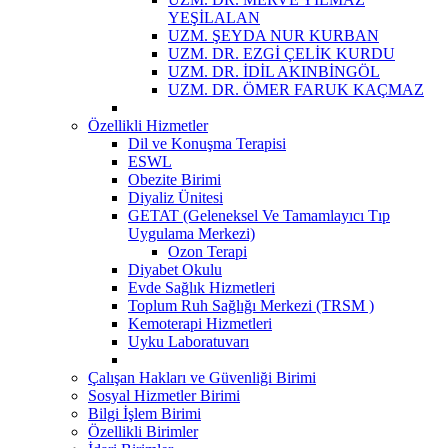
YEŞİLALAN
UZM. ŞEYDA NUR KURBAN
UZM. DR. EZGİ ÇELİK KURDU
UZM. DR. İDİL AKINBİNGÖL
UZM. DR. ÖMER FARUK KAÇMAZ
Özellikli Hizmetler
Dil ve Konuşma Terapisi
ESWL
Obezite Birimi
Diyaliz Ünitesi
GETAT (Geleneksel Ve Tamamlayıcı Tıp
Uygulama Merkezi)
Ozon Terapi
Diyabet Okulu
Evde Sağlık Hizmetleri
Toplum Ruh Sağlığı Merkezi (TRSM )
Kemoterapi Hizmetleri
Uyku Laboratuvarı
Çalışan Hakları ve Güvenliği Birimi
Sosyal Hizmetler Birimi
Bilgi İşlem Birimi
Özellikli Birimler