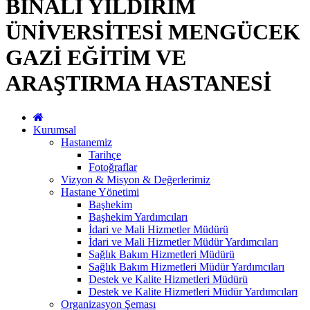
BİNALİ YILDIRIM
ÜNİVERSİTESİ MENGÜCEK
GAZİ EĞİTİM VE
ARAŞTIRMA HASTANESİ
Kurumsal
Hastanemiz
Tarihçe
Fotoğraflar
Vizyon & Misyon & Değerlerimiz
Hastane Yönetimi
Başhekim
Başhekim Yardımcıları
İdari ve Mali Hizmetler Müdürü
İdari ve Mali Hizmetler Müdür Yardımcıları
Sağlık Bakım Hizmetleri Müdürü
Sağlık Bakım Hizmetleri Müdür Yardımcıları
Destek ve Kalite Hizmetleri Müdürü
Destek ve Kalite Hizmetleri Müdür Yardımcıları
Organizasyon Şeması