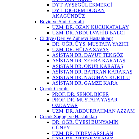
DYT. AYŞEGÜL EKMEKCİ
DYT. DİĞDEM DOĞAN
AKAGÜNDÜZ
Beyin ve Sinir Cerrahi
UZM. DR. OZAN KÜÇÜKATALAY
UZM. DR. ABDULVAHİD BALCI
Cildiye (Deri ve Zührevi Hastalıkları)
DR. ÖĞR. ÜYS. MUSTAFA YAZICI
UZM. DR. HÜLYA SAVAŞ
ASİSTAN DR. DAVUT TEKGÖZ
ASİSTAN DR. ZEHRA KARATAŞ
ASİSTAN DR. ONUR KARATAŞ
ASİSTAN DR. BATIKAN KARAKAŞ
ASİSTAN DR. NAGİHAN KURTCU
ASİSTAN DR. GAMZE KARA
Çocuk Cerrahi
PROF. DR. ŞENOL BİÇER
PROF. DR. MUSTAFA YAŞAR
ÖZDAMAR
UZM. DR. ABDURRAHMAN AZZAM
Çocuk Sağlığı ve Hastalıkları
DR. ÖĞR. ÜYESİ BÜNYAMİN
GÜNEY
UZM. DR. DİDEM ARSLAN
UZM. DR. MERVE YILMAZ