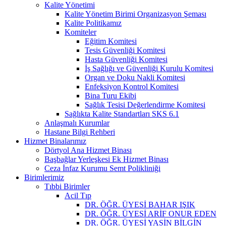
Kalite Yönetimi
Kalite Yönetim Birimi Organizasyon Şeması
Kalite Politikamız
Komiteler
Eğitim Komitesi
Tesis Güvenliği Komitesi
Hasta Güvenliği Komitesi
İş Sağlığı ve Güvenliği Kurulu Komitesi
Organ ve Doku Nakli Komitesi
Enfeksiyon Kontrol Komitesi
Bina Turu Ekibi
Sağlık Tesisi Değerlendirme Komitesi
Sağlıkta Kalite Standartları SKS 6.1
Anlaşmalı Kurumlar
Hastane Bilgi Rehberi
Hizmet Binalarımız
Dörtyol Ana Hizmet Binası
Başbağlar Yerleşkesi Ek Hizmet Binası
Ceza İnfaz Kurumu Semt Polikliniği
Birimlerimiz
Tıbbi Birimler
Acil Tıp
DR. ÖĞR. ÜYESİ BAHAR IŞIK
DR. ÖĞR. ÜYESİ ARİF ONUR EDEN
DR. ÖĞR. ÜYESİ YASİN BİLGİN