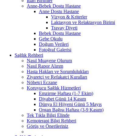
İdari Birimler
Anne-Bebek Dostu Hastane
Anne Dostu Hastane
Vizyon & Kriterler
Laktasyon ve Relaktasyon Birimi
Travay Diyeti
Bebek Dostu Hastane
Gebe Okulu
Doğum Verileri
Fotoğraf Galerisi
Sağlık Rehberi
Nasıl Muayene Olurum
Nasıl Rapor Alırım
Hasta Hakları ve Sorumlulukları
Ziyaretçi ve Refakatçi Kuralları
Nöbetçi Eczane
Koruyucu Sağlık Hizmetleri
Emzirme Haftası (1-7 Ekim)
Diyabet Günü 14 Kasım
Dünya El Hijyeni Günü 5 Mayıs
Organ Bağışı Haftası (3-9 Kasım)
Tek Tıkla Bilgi Elinde
Kemoterapi Bilgi Rehberi
Görüş ve Önerileriniz