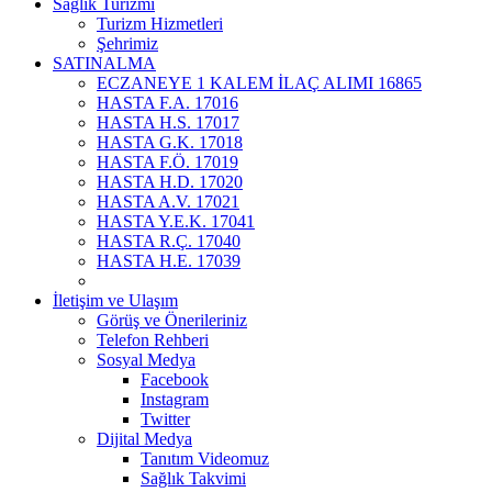
Sağlık Turizmi
Turizm Hizmetleri
Şehrimiz
SATINALMA
ECZANEYE 1 KALEM İLAÇ ALIMI 16865
HASTA F.A. 17016
HASTA H.S. 17017
HASTA G.K. 17018
HASTA F.Ö. 17019
HASTA H.D. 17020
HASTA A.V. 17021
HASTA Y.E.K. 17041
HASTA R.Ç. 17040
HASTA H.E. 17039
İletişim ve Ulaşım
Görüş ve Önerileriniz
Telefon Rehberi
Sosyal Medya
Facebook
Instagram
Twitter
Dijital Medya
Tanıtım Videomuz
Sağlık Takvimi