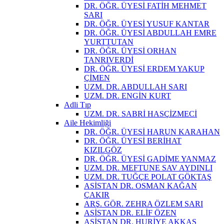
DR. ÖĞR. ÜYESİ FATİH MEHMET
SARI
DR. ÖĞR. ÜYESİ YUSUF KANTAR
DR. ÖĞR. ÜYESİ ABDULLAH EMRE
YURTTUTAN
DR. ÖĞR. ÜYESİ ORHAN
TANRIVERDİ
DR. ÖĞR. ÜYESİ ERDEM YAKUP
ÇİMEN
UZM. DR. ABDULLAH SARI
UZM. DR. ENGİN KURT
Adli Tıp
UZM. DR. SABRİ HASÇİZMECİ
Aile Hekimliği
DR. ÖĞR. ÜYESİ HARUN KARAHAN
DR. ÖĞR. ÜYESİ BERİHAT
KIZILGÖZ
DR. ÖĞR. ÜYESİ GADİME YANMAZ
UZM. DR. MEFTUNE SAV AYDINLI
UZM. DR. TUĞÇE POLAT GÖKTAŞ
ASİSTAN DR. OSMAN KAĞAN
ÇAKIR
ARŞ. GÖR. ZEHRA ÖZLEM SARI
ASİSTAN DR. ELİF ÖZEN
ASİSTAN DR. HURİYE AKKAŞ