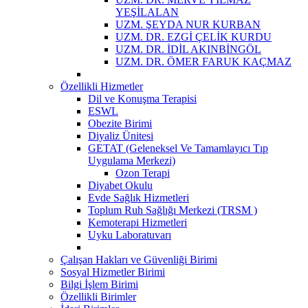
YEŞİLALAN
UZM. ŞEYDA NUR KURBAN
UZM. DR. EZGİ ÇELİK KURDU
UZM. DR. İDİL AKINBİNGÖL
UZM. DR. ÖMER FARUK KAÇMAZ
Özellikli Hizmetler
Dil ve Konuşma Terapisi
ESWL
Obezite Birimi
Diyaliz Ünitesi
GETAT (Geleneksel Ve Tamamlayıcı Tıp
Uygulama Merkezi)
Ozon Terapi
Diyabet Okulu
Evde Sağlık Hizmetleri
Toplum Ruh Sağlığı Merkezi (TRSM )
Kemoterapi Hizmetleri
Uyku Laboratuvarı
Çalışan Hakları ve Güvenliği Birimi
Sosyal Hizmetler Birimi
Bilgi İşlem Birimi
Özellikli Birimler