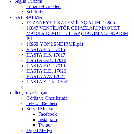
Sağlık Turizmi
Turizm Hizmetleri
Şehrimiz
SATINALMA
ECZANEYE 1 KALEM İLAÇ ALIMI 16865
16847 VENTİLATÖR CİHAZLARI(MAQUET
MARKA 16 ADET CİHAZ) BAKIM VE ONARIM
İŞİ
16968-YÖNLENDİRME.pdf
HASTA F.A. 17016
HASTA H.S. 17017
HASTA G.K. 17018
HASTA F.Ö. 17019
HASTA H.D. 17020
HASTA A.V. 17021
HASTA Y.E.K. 17041
İletişim ve Ulaşım
Görüş ve Önerileriniz
Telefon Rehberi
Sosyal Medya
Facebook
Instagram
Twitter
Dijital Medya