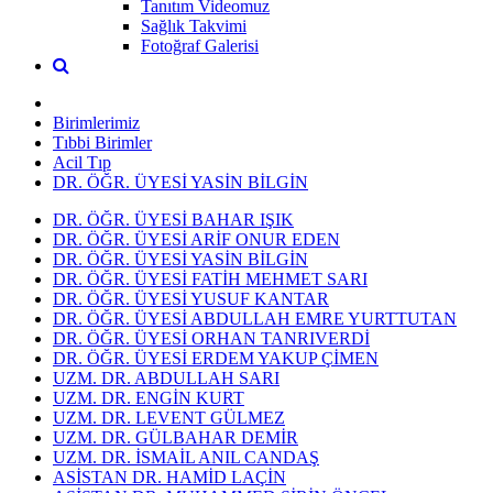
Tanıtım Videomuz
Sağlık Takvimi
Fotoğraf Galerisi
Birimlerimiz
Tıbbi Birimler
Acil Tıp
DR. ÖĞR. ÜYESİ YASİN BİLGİN
DR. ÖĞR. ÜYESİ BAHAR IŞIK
DR. ÖĞR. ÜYESİ ARİF ONUR EDEN
DR. ÖĞR. ÜYESİ YASİN BİLGİN
DR. ÖĞR. ÜYESİ FATİH MEHMET SARI
DR. ÖĞR. ÜYESİ YUSUF KANTAR
DR. ÖĞR. ÜYESİ ABDULLAH EMRE YURTTUTAN
DR. ÖĞR. ÜYESİ ORHAN TANRIVERDİ
DR. ÖĞR. ÜYESİ ERDEM YAKUP ÇİMEN
UZM. DR. ABDULLAH SARI
UZM. DR. ENGİN KURT
UZM. DR. LEVENT GÜLMEZ
UZM. DR. GÜLBAHAR DEMİR
UZM. DR. İSMAİL ANIL CANDAŞ
ASİSTAN DR. HAMİD LAÇİN