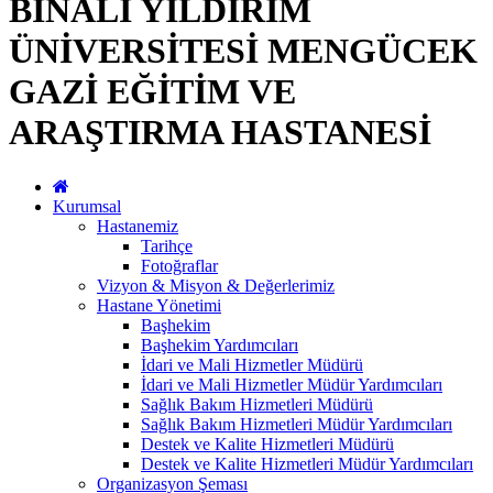
BİNALİ YILDIRIM
ÜNİVERSİTESİ MENGÜCEK
GAZİ EĞİTİM VE
ARAŞTIRMA HASTANESİ
Kurumsal
Hastanemiz
Tarihçe
Fotoğraflar
Vizyon & Misyon & Değerlerimiz
Hastane Yönetimi
Başhekim
Başhekim Yardımcıları
İdari ve Mali Hizmetler Müdürü
İdari ve Mali Hizmetler Müdür Yardımcıları
Sağlık Bakım Hizmetleri Müdürü
Sağlık Bakım Hizmetleri Müdür Yardımcıları
Destek ve Kalite Hizmetleri Müdürü
Destek ve Kalite Hizmetleri Müdür Yardımcıları
Organizasyon Şeması