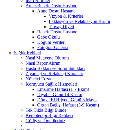
İdari Birimler
Anne-Bebek Dostu Hastane
Anne Dostu Hastane
Vizyon & Kriterler
Laktasyon ve Relaktasyon Birimi
Travay Diyeti
Bebek Dostu Hastane
Gebe Okulu
Doğum Verileri
Fotoğraf Galerisi
Sağlık Rehberi
Nasıl Muayene Olurum
Nasıl Rapor Alırım
Hasta Hakları ve Sorumlulukları
Ziyaretçi ve Refakatçi Kuralları
Nöbetçi Eczane
Koruyucu Sağlık Hizmetleri
Emzirme Haftası (1-7 Ekim)
Diyabet Günü 14 Kasım
Dünya El Hijyeni Günü 5 Mayıs
Organ Bağışı Haftası (3-9 Kasım)
Tek Tıkla Bilgi Elinde
Kemoterapi Bilgi Rehberi
Görüş ve Önerileriniz