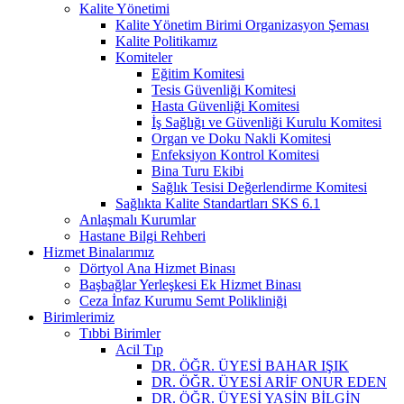
Kalite Yönetimi
Kalite Yönetim Birimi Organizasyon Şeması
Kalite Politikamız
Komiteler
Eğitim Komitesi
Tesis Güvenliği Komitesi
Hasta Güvenliği Komitesi
İş Sağlığı ve Güvenliği Kurulu Komitesi
Organ ve Doku Nakli Komitesi
Enfeksiyon Kontrol Komitesi
Bina Turu Ekibi
Sağlık Tesisi Değerlendirme Komitesi
Sağlıkta Kalite Standartları SKS 6.1
Anlaşmalı Kurumlar
Hastane Bilgi Rehberi
Hizmet Binalarımız
Dörtyol Ana Hizmet Binası
Başbağlar Yerleşkesi Ek Hizmet Binası
Ceza İnfaz Kurumu Semt Polikliniği
Birimlerimiz
Tıbbi Birimler
Acil Tıp
DR. ÖĞR. ÜYESİ BAHAR IŞIK
DR. ÖĞR. ÜYESİ ARİF ONUR EDEN
DR. ÖĞR. ÜYESİ YASİN BİLGİN