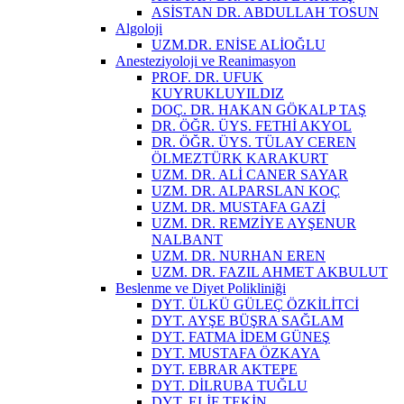
ASİSTAN DR. ABDULLAH TOSUN
Algoloji
UZM.DR. ENİSE ALİOĞLU
Anesteziyoloji ve Reanimasyon
PROF. DR. UFUK
KUYRUKLUYILDIZ
DOÇ. DR. HAKAN GÖKALP TAŞ
DR. ÖĞR. ÜYS. FETHİ AKYOL
DR. ÖĞR. ÜYS. TÜLAY CEREN
ÖLMEZTÜRK KARAKURT
UZM. DR. ALİ CANER SAYAR
UZM. DR. ALPARSLAN KOÇ
UZM. DR. MUSTAFA GAZİ
UZM. DR. REMZİYE AYŞENUR
NALBANT
UZM. DR. NURHAN EREN
UZM. DR. FAZIL AHMET AKBULUT
Beslenme ve Diyet Polikliniği
DYT. ÜLKÜ GÜLEÇ ÖZKİLİTCİ
DYT. AYŞE BÜŞRA SAĞLAM
DYT. FATMA İDEM GÜNEŞ
DYT. MUSTAFA ÖZKAYA
DYT. EBRAR AKTEPE
DYT. DİLRUBA TUĞLU
DYT. ELİF TEKİN