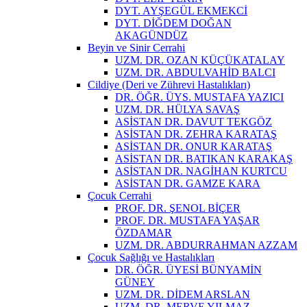
DYT. AYŞEGÜL EKMEKCİ
DYT. DİĞDEM DOĞAN
AKAGÜNDÜZ
Beyin ve Sinir Cerrahi
UZM. DR. OZAN KÜÇÜKATALAY
UZM. DR. ABDULVAHİD BALCI
Cildiye (Deri ve Zührevi Hastalıkları)
DR. ÖĞR. ÜYS. MUSTAFA YAZICI
UZM. DR. HÜLYA SAVAŞ
ASİSTAN DR. DAVUT TEKGÖZ
ASİSTAN DR. ZEHRA KARATAŞ
ASİSTAN DR. ONUR KARATAŞ
ASİSTAN DR. BATIKAN KARAKAŞ
ASİSTAN DR. NAGİHAN KURTCU
ASİSTAN DR. GAMZE KARA
Çocuk Cerrahi
PROF. DR. ŞENOL BİÇER
PROF. DR. MUSTAFA YAŞAR
ÖZDAMAR
UZM. DR. ABDURRAHMAN AZZAM
Çocuk Sağlığı ve Hastalıkları
DR. ÖĞR. ÜYESİ BÜNYAMİN
GÜNEY
UZM. DR. DİDEM ARSLAN
UZM. DR. MERVE YILMAZ