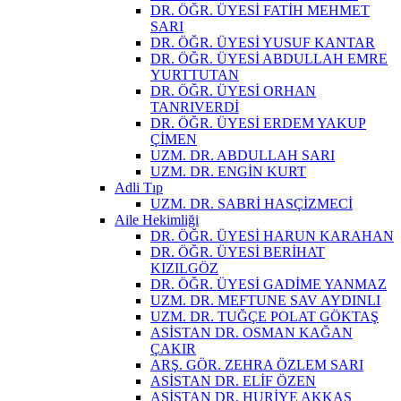
DR. ÖĞR. ÜYESİ FATİH MEHMET
SARI
DR. ÖĞR. ÜYESİ YUSUF KANTAR
DR. ÖĞR. ÜYESİ ABDULLAH EMRE
YURTTUTAN
DR. ÖĞR. ÜYESİ ORHAN
TANRIVERDİ
DR. ÖĞR. ÜYESİ ERDEM YAKUP
ÇİMEN
UZM. DR. ABDULLAH SARI
UZM. DR. ENGİN KURT
Adli Tıp
UZM. DR. SABRİ HASÇİZMECİ
Aile Hekimliği
DR. ÖĞR. ÜYESİ HARUN KARAHAN
DR. ÖĞR. ÜYESİ BERİHAT
KIZILGÖZ
DR. ÖĞR. ÜYESİ GADİME YANMAZ
UZM. DR. MEFTUNE SAV AYDINLI
UZM. DR. TUĞÇE POLAT GÖKTAŞ
ASİSTAN DR. OSMAN KAĞAN
ÇAKIR
ARŞ. GÖR. ZEHRA ÖZLEM SARI
ASİSTAN DR. ELİF ÖZEN
ASİSTAN DR. HURİYE AKKAŞ