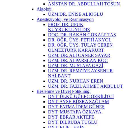
ASİSTAN DR. ABDULLAH TOSUN
Algoloji
UZM.DR. ENİSE ALİOĞLU
Anesteziyoloji ve Reanimasyon
PROF. DR. UFUK
KUYRUKLUYILDIZ
DOÇ. DR. HAKAN GÖKALP TAŞ
DR. ÖĞR. ÜYS. FETHİ AKYOL
DR. ÖĞR. ÜYS. TÜLAY CEREN
ÖLMEZTÜRK KARAKURT
UZM. DR. ALİ CANER SAYAR
UZM. DR. ALPARSLAN KOÇ
UZM. DR. MUSTAFA GAZİ
UZM. DR. REMZİYE AYŞENUR
NALBANT
UZM. DR. NURHAN EREN
UZM. DR. FAZIL AHMET AKBULUT
Beslenme ve Diyet Polikliniği
DYT. ÜLKÜ GÜLEÇ ÖZKİLİTCİ
DYT. AYŞE BÜŞRA SAĞLAM
DYT. FATMA İDEM GÜNEŞ
DYT. MUSTAFA ÖZKAYA
DYT. EBRAR AKTEPE
DYT. DİLRUBA TUĞLU
DYT. ELİF TEKİN