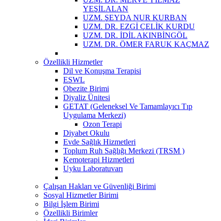
YEŞİLALAN
UZM. ŞEYDA NUR KURBAN
UZM. DR. EZGİ ÇELİK KURDU
UZM. DR. İDİL AKINBİNGÖL
UZM. DR. ÖMER FARUK KAÇMAZ
Özellikli Hizmetler
Dil ve Konuşma Terapisi
ESWL
Obezite Birimi
Diyaliz Ünitesi
GETAT (Geleneksel Ve Tamamlayıcı Tıp
Uygulama Merkezi)
Ozon Terapi
Diyabet Okulu
Evde Sağlık Hizmetleri
Toplum Ruh Sağlığı Merkezi (TRSM )
Kemoterapi Hizmetleri
Uyku Laboratuvarı
Çalışan Hakları ve Güvenliği Birimi
Sosyal Hizmetler Birimi
Bilgi İşlem Birimi
Özellikli Birimler