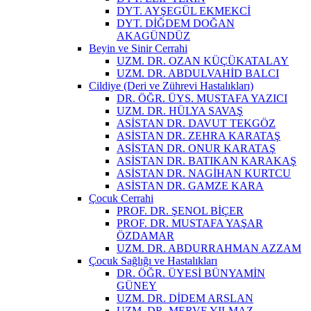
DYT. AYŞEGÜL EKMEKCİ
DYT. DİĞDEM DOĞAN
AKAGÜNDÜZ
Beyin ve Sinir Cerrahi
UZM. DR. OZAN KÜÇÜKATALAY
UZM. DR. ABDULVAHİD BALCI
Cildiye (Deri ve Zührevi Hastalıkları)
DR. ÖĞR. ÜYS. MUSTAFA YAZICI
UZM. DR. HÜLYA SAVAŞ
ASİSTAN DR. DAVUT TEKGÖZ
ASİSTAN DR. ZEHRA KARATAŞ
ASİSTAN DR. ONUR KARATAŞ
ASİSTAN DR. BATIKAN KARAKAŞ
ASİSTAN DR. NAGİHAN KURTCU
ASİSTAN DR. GAMZE KARA
Çocuk Cerrahi
PROF. DR. ŞENOL BİÇER
PROF. DR. MUSTAFA YAŞAR
ÖZDAMAR
UZM. DR. ABDURRAHMAN AZZAM
Çocuk Sağlığı ve Hastalıkları
DR. ÖĞR. ÜYESİ BÜNYAMİN
GÜNEY
UZM. DR. DİDEM ARSLAN
UZM. DR. MERVE YILMAZ