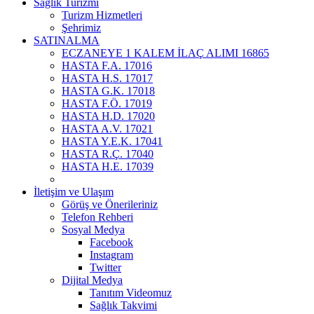
Sağlık Turizmi
Turizm Hizmetleri
Şehrimiz
SATINALMA
ECZANEYE 1 KALEM İLAÇ ALIMI 16865
HASTA F.A. 17016
HASTA H.S. 17017
HASTA G.K. 17018
HASTA F.Ö. 17019
HASTA H.D. 17020
HASTA A.V. 17021
HASTA Y.E.K. 17041
HASTA R.Ç. 17040
HASTA H.E. 17039
İletişim ve Ulaşım
Görüş ve Önerileriniz
Telefon Rehberi
Sosyal Medya
Facebook
Instagram
Twitter
Dijital Medya
Tanıtım Videomuz
Sağlık Takvimi