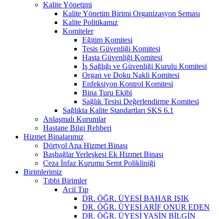
Kalite Yönetimi
Kalite Yönetim Birimi Organizasyon Şeması
Kalite Politikamız
Komiteler
Eğitim Komitesi
Tesis Güvenliği Komitesi
Hasta Güvenliği Komitesi
İş Sağlığı ve Güvenliği Kurulu Komitesi
Organ ve Doku Nakli Komitesi
Enfeksiyon Kontrol Komitesi
Bina Turu Ekibi
Sağlık Tesisi Değerlendirme Komitesi
Sağlıkta Kalite Standartları SKS 6.1
Anlaşmalı Kurumlar
Hastane Bilgi Rehberi
Hizmet Binalarımız
Dörtyol Ana Hizmet Binası
Başbağlar Yerleşkesi Ek Hizmet Binası
Ceza İnfaz Kurumu Semt Polikliniği
Birimlerimiz
Tıbbi Birimler
Acil Tıp
DR. ÖĞR. ÜYESİ BAHAR IŞIK
DR. ÖĞR. ÜYESİ ARİF ONUR EDEN
DR. ÖĞR. ÜYESİ YASİN BİLGİN