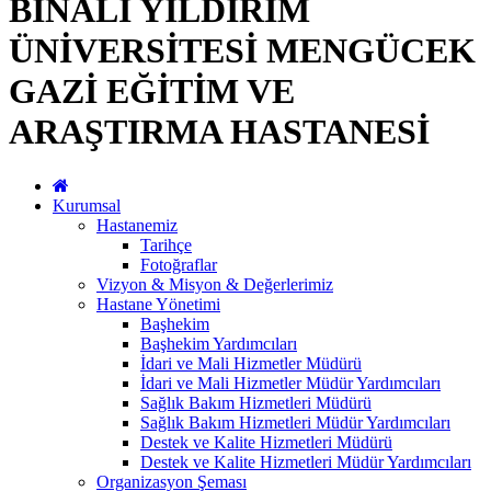
BİNALİ YILDIRIM
ÜNİVERSİTESİ MENGÜCEK
GAZİ EĞİTİM VE
ARAŞTIRMA HASTANESİ
Kurumsal
Hastanemiz
Tarihçe
Fotoğraflar
Vizyon & Misyon & Değerlerimiz
Hastane Yönetimi
Başhekim
Başhekim Yardımcıları
İdari ve Mali Hizmetler Müdürü
İdari ve Mali Hizmetler Müdür Yardımcıları
Sağlık Bakım Hizmetleri Müdürü
Sağlık Bakım Hizmetleri Müdür Yardımcıları
Destek ve Kalite Hizmetleri Müdürü
Destek ve Kalite Hizmetleri Müdür Yardımcıları
Organizasyon Şeması