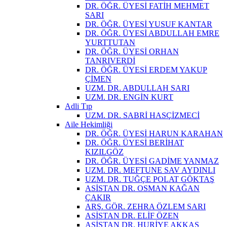
DR. ÖĞR. ÜYESİ FATİH MEHMET
SARI
DR. ÖĞR. ÜYESİ YUSUF KANTAR
DR. ÖĞR. ÜYESİ ABDULLAH EMRE
YURTTUTAN
DR. ÖĞR. ÜYESİ ORHAN
TANRIVERDİ
DR. ÖĞR. ÜYESİ ERDEM YAKUP
ÇİMEN
UZM. DR. ABDULLAH SARI
UZM. DR. ENGİN KURT
Adli Tıp
UZM. DR. SABRİ HASÇİZMECİ
Aile Hekimliği
DR. ÖĞR. ÜYESİ HARUN KARAHAN
DR. ÖĞR. ÜYESİ BERİHAT
KIZILGÖZ
DR. ÖĞR. ÜYESİ GADİME YANMAZ
UZM. DR. MEFTUNE SAV AYDINLI
UZM. DR. TUĞÇE POLAT GÖKTAŞ
ASİSTAN DR. OSMAN KAĞAN
ÇAKIR
ARŞ. GÖR. ZEHRA ÖZLEM SARI
ASİSTAN DR. ELİF ÖZEN
ASİSTAN DR. HURİYE AKKAŞ