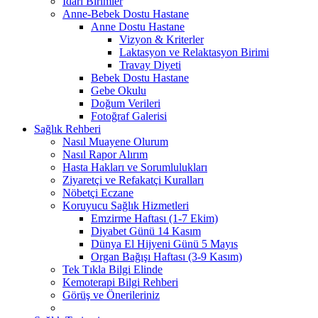
İdari Birimler
Anne-Bebek Dostu Hastane
Anne Dostu Hastane
Vizyon & Kriterler
Laktasyon ve Relaktasyon Birimi
Travay Diyeti
Bebek Dostu Hastane
Gebe Okulu
Doğum Verileri
Fotoğraf Galerisi
Sağlık Rehberi
Nasıl Muayene Olurum
Nasıl Rapor Alırım
Hasta Hakları ve Sorumlulukları
Ziyaretçi ve Refakatçi Kuralları
Nöbetçi Eczane
Koruyucu Sağlık Hizmetleri
Emzirme Haftası (1-7 Ekim)
Diyabet Günü 14 Kasım
Dünya El Hijyeni Günü 5 Mayıs
Organ Bağışı Haftası (3-9 Kasım)
Tek Tıkla Bilgi Elinde
Kemoterapi Bilgi Rehberi
Görüş ve Önerileriniz